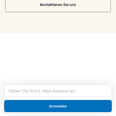
Kontaktieren Sie uns
Bleiben Sie stets informiert
Werden Sie der Experte für Ihre Arbeit mit
Chemikalien. Erhalten Sie die neuesten Informationen
und Ankündigungen direkt in Ihren Posteingang.
Anmelden