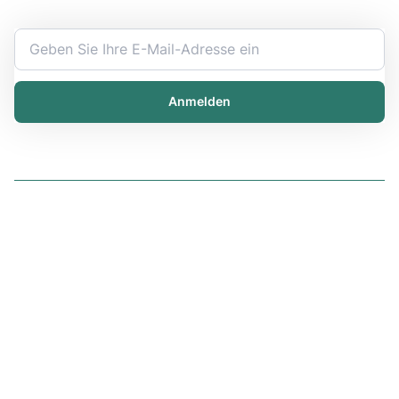
und Ankündigungen direkt in Ihren Posteingang.
Anmelden
Software
iChemistry
iPublisher
iDistributor
Services
Services
Training