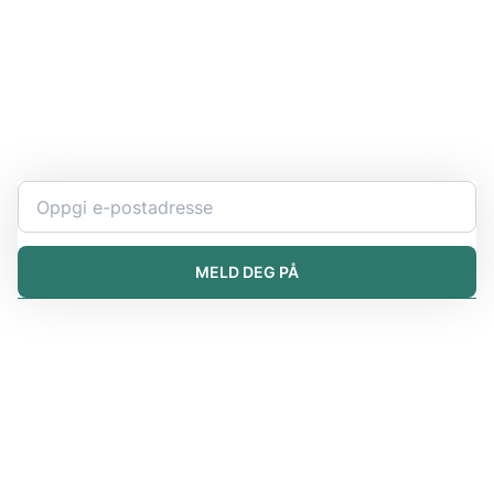
Hold deg oppdatert
Bli ekspert på kjemikaliearbeidet ditt. Få oppdatert
informasjon og kunngjøringer direkte i innboksen.
MELD DEG PÅ
Løsninger
iChemistry
iPublisher
iDistributor