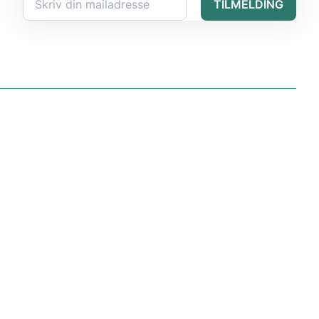
TILMELDING
Kontakt
Kontakt os
Book en demo
Book en konsulent
Politik
Vilkår