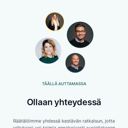
TÄÄLLÄ AUTTAMASSA
Ollaan yhteydessä
Räätälöimme yhdessä kestävän ratkaisun, jotta
yrityksesi voi toimia ennakoivasti suojellakseen