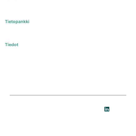
Kaikki palvelut
Koulutukset
Tietopankki
Artikkelit
Webinaarit
Tiedot
Ota yhteyttä
Varaa demo
Ota yhteyttä asiantuntijaan
Tietosuoja
Copyright ©
2026 by
Intersolia