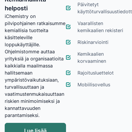
Päivitetyt
helposti
käyttöturvallisuustiedot
iChemistry on
pilvipohjainen ratkaisumme
Vaarallisten
kemiallisia tuotteita
kemikaalien rekisteri
käsitteleville
Riskinarviointi
loppukäyttäjille.
Ohjelmistomme auttaa
Kemikaalien
yrityksiä ja organisaatioita
korvaaminen
kaikkialla maailmassa
hallitsemaan
Rajoitusluettelot
ympäristövaikutuksiaan,
Mobiilisovellus
turvallisuuttaan ja
vaatimustenmukaisuuttaan
riskien minimoimiseksi ja
kannattavuuden
parantamiseksi.
Lue lisää