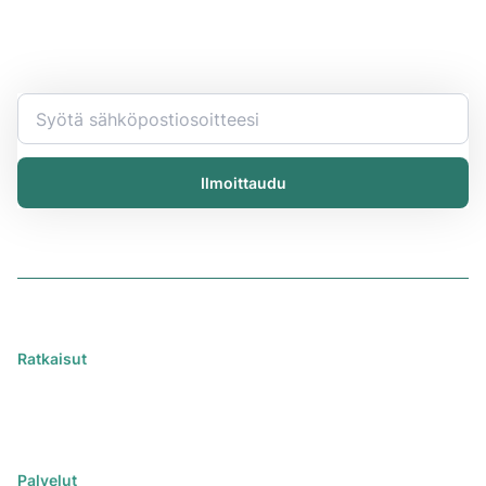
Pysy ajan tasalla
Ryhdy kemian työsi asiantuntijaksi. Saat viimeisimmät
tiedot ja uutiset suoraan sähköpostiisi.
Ilmoittaudu
Ratkaisut
iChemistry
iPublisher
iDistributor
Palvelut