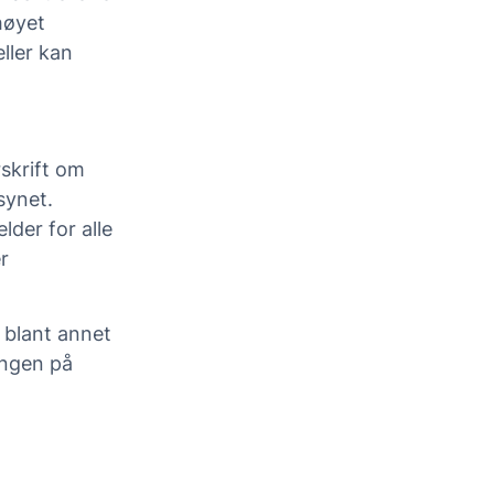
rhøyet
ller kan
skrift om
lsynet.
elder for alle
r
, blant annet
ingen på