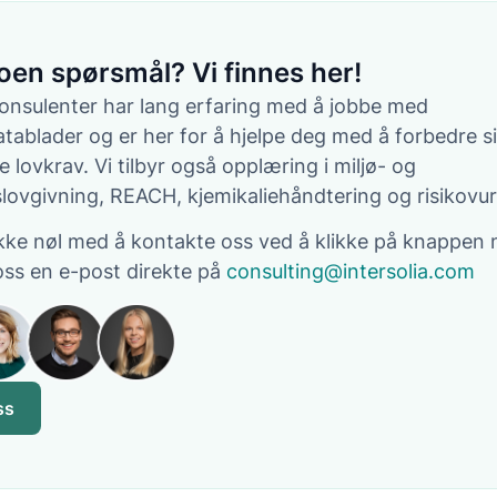
oen spørsmål? Vi finnes her!
nsulenter har lang erfaring med å jobbe med
atablader og er her for å hjelpe deg med å forbedre s
 lovkrav. Vi tilbyr også opplæring i miljø- og
slovgivning, REACH, kjemikaliehåndtering og risikovur
kke nøl med å kontakte oss ved å klikke på knappen
oss en e-post direkte på
consulting@intersolia.com
ss