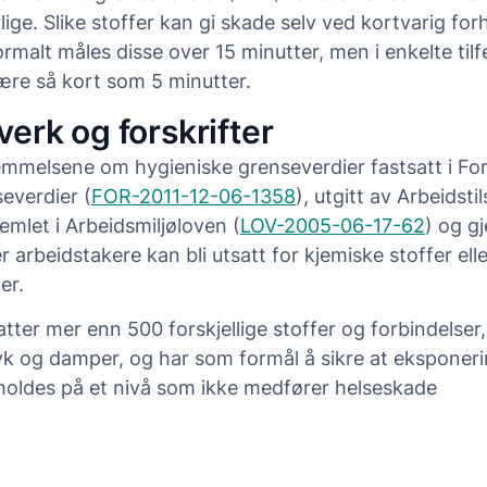
rlige. Slike stoffer kan gi skade selv ved kortvarig fo
malt måles disse over 15 minutter, men i enkelte tilfe
re så kort som 5 minutter.
verk og forskrifter
emmelsene om hygieniske grenseverdier fastsatt i For
severdier (
FOR-2011-12-06-1358
), utgitt av Arbeidsti
jemlet i Arbeidsmiljøloven (
LOV-2005-06-17-62
) og gj
 arbeidstakere kan bli utsatt for kjemiske stoffer elle
er.
tter mer enn 500 forskjellige stoffer og forbindelser
øyk og damper, og har som formål å sikre at eksponer
holdes på et nivå som ikke medfører helseskade