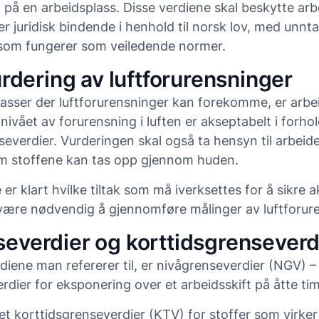
g på en arbeidsplass. Disse verdiene skal beskytte ar
r juridisk bindende i henhold til norsk lov, med unnt
 som fungerer som veiledende normer.
vurdering av luftforurensninger
lasser der luftforurensninger kan forekomme, er arbei
 nivået av forurensning i luften er akseptabelt i forhol
everdier. Vurderingen skal også ta hensyn til arbeide
m stoffene kan tas opp gjennom huden.
er klart hvilke tiltak som må iverksettes for å sikre 
 være nødvendig å gjennomføre målinger av luftforur
everdier og korttidsgrenseverd
diene man refererer til, er nivågrenseverdier (NGV) –
dier for eksponering over et arbeidsskift på åtte tim
 det korttidsgrenseverdier (KTV) for stoffer som virker 