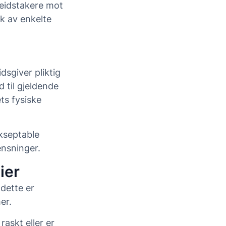
beidstakere mot
ak av enkelte
dsgiver pliktig
d til gjeldende
ts fysiske
akseptable
ensninger.
ier
 dette er
er.
raskt eller er