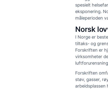
spesielt helsefa
eksponering. Nor
måleperioden væ
Norsk lov
I Norge er best
tiltaks- og gren
Forskriften er h
virksomheter der
luftforurensning
Forskriften omfa
støv, gasser, r
arbeidsplassen 