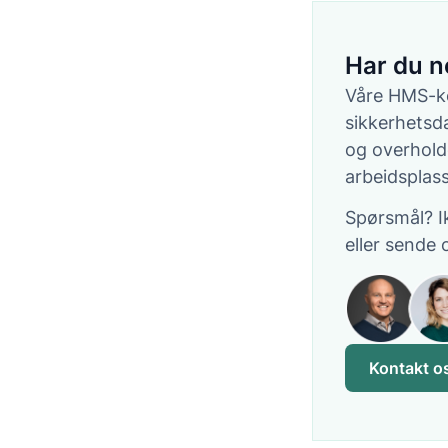
Har du n
Våre HMS-ko
sikkerhetsd
og overholde
arbeidsplas
Spørsmål? I
eller sende 
Kontakt o