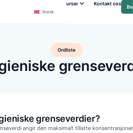
Tjenester
Kurs
Ressurser
Kontakt oss
Be
Norsk
Ordliste
gieniske grenseverd
gieniske grenseverdier?
enseverdi angir den maksimalt tillatte konsentrasjone