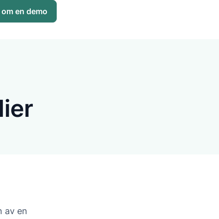
 om en demo
ier
n av en