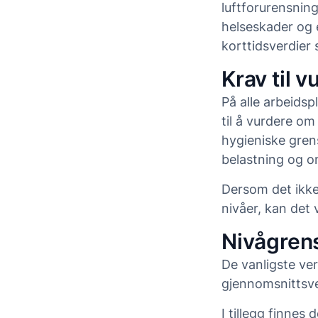
luftforurensnin
helseskader og e
korttidsverdier
Krav til 
På alle arbeidsp
til å vurdere om
hygieniske grens
belastning og o
Dersom det ikke 
nivåer, kan det
Nivågrens
De vanligste ver
gjennomsnittsver
I tillegg finnes