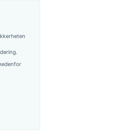
ikkerheten
dering.
 nedenfor