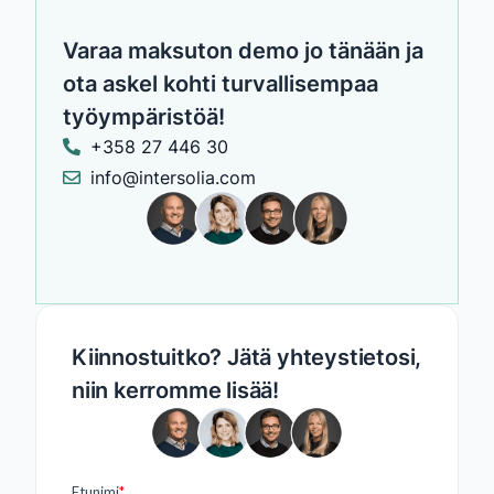
Varaa maksuton demo jo tänään ja
ota askel kohti turvallisempaa
työympäristöä!
+358 27 446 30
info@intersolia.com
Kiinnostuitko? Jätä yhteystietosi,
niin kerromme lisää!