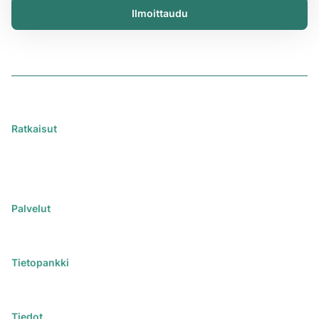
Ilmoittaudu
Ratkaisut
iChemistry
iPublisher
iDistributor
Palvelut
Kaikki palvelut
Koulutukset
Tietopankki
Artikkelit
Webinaarit
Tiedot