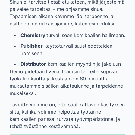
Sinun ei tarvitse tietää etukäteen, mikä järjestelmä
palvelee tarpeitasi – me ohjaamme sinua.
Tapaamisen aikana käymme läpi tarpeenne ja
esittelemme ratkaisujamme, kuten esimerkiksi:
iChemistry
turvalliseen kemikaalien hallintaan.
iPublisher
käyttöturvallisuustiedotteiden
luomiseen.
iDistributor
kemikaalien myyntiin ja jakeluun
Demo pidetään livenä Teamsin tai teille sopivan
työkalun kautta ja kestää noin 60 minuuttia –
mukautamme sisällön aikataulunne ja tarpeidenne
mukaiseksi.
Tavoitteenamme on, että saat kattavan käsityksen
siitä, kuinka voimme helpottaa työtänne
kemikaalien parissa, turvata työympäristönne, ja
tehdä työstänne kestävämpää.