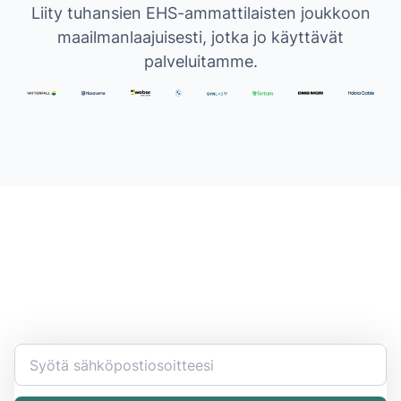
Liity tuhansien EHS-ammattilaisten joukkoon
maailmanlaajuisesti, jotka jo käyttävät
palveluitamme.
Pysy ajan tasalla
Ryhdy kemian työsi asiantuntijaksi. Saat viimeisimmät
tiedot ja uutiset suoraan sähköpostiisi.