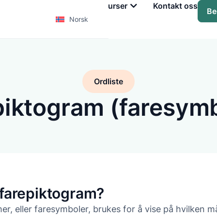
Tjenester
Kurs
Ressurser
Kontakt oss
Be
Norsk
Ordliste
piktogram (faresymb
 farepiktogram?
, eller faresymboler, brukes for å vise på hvilken m