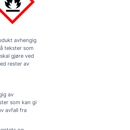
rodukt avhengig
gså tekster som
skal gjøre ved
ed rester av
gig av
kster som kan gi
v avfall fra
mentets og