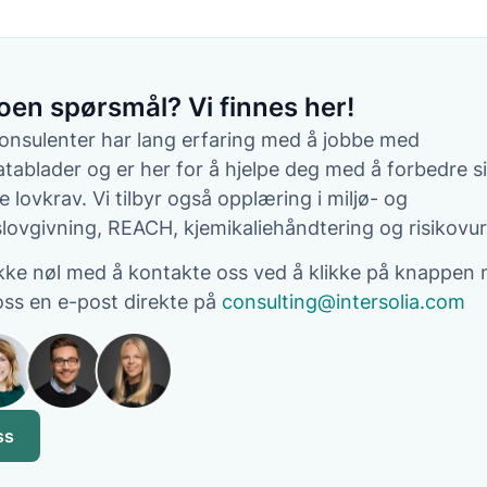
oen spørsmål? Vi finnes her!
nsulenter har lang erfaring med å jobbe med
atablader og er her for å hjelpe deg med å forbedre s
 lovkrav. Vi tilbyr også opplæring i miljø- og
slovgivning, REACH, kjemikaliehåndtering og risikovur
kke nøl med å kontakte oss ved å klikke på knappen
oss en e-post direkte på
consulting@intersolia.com
ss