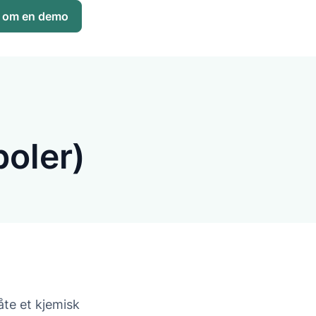
 om en demo
oler)
åte et kjemisk