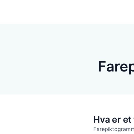
Løsninger
Fare
Hva er et
Farepiktogrammer