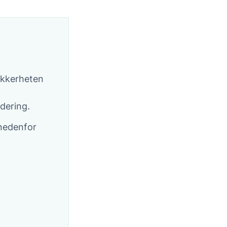
ikkerheten
dering.
 nedenfor