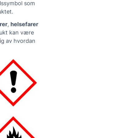
selssymbol som
uktet.
rer
,
helsefarer
dukt kan være
gig av hvordan