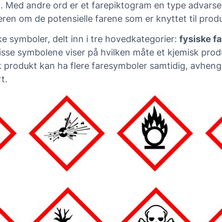
ig. Med andre ord er et farepiktogram en type advar
eren om de potensielle farene som er knyttet til prod
ike symboler, delt inn i tre hovedkategorier:
fysiske fa
Disse symbolene viser på hvilken måte et kjemisk pro
isk produkt kan ha flere faresymboler samtidig, avhen
t.