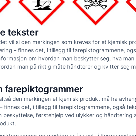
e tekster
 det vil si den merkingen som kreves for et kjemisk p
sering – finnes det, i tillegg til farepiktogrammene, o
nformasjon om hvordan man beskytter seg, hva man 
vordan man på riktig måte håndterer og kvitter seg m
m farepiktogrammer
 altså den merkingen et kjemisk produkt må ha avhen
 – finnes det, i tillegg til farepiktogrammene, også te
 beskyttelse, førstehjelp ved ulykker og håndtering a
odukt.
piktogrammer og merking er fastsatt i Europaparla