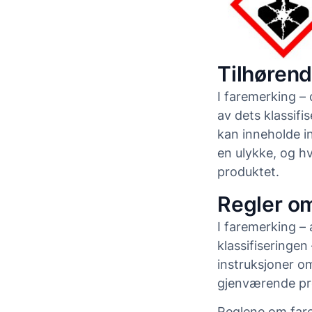
Tilhørend
I faremerking –
av dets klassifi
kan inneholde i
en ulykke, og h
produktet.
Regler o
I faremerking –
klassifiseringen
instruksjoner om
gjenværende pr
Reglene om fare