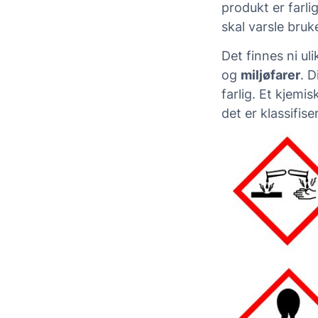
produkt er farl
skal varsle bruk
Det finnes ni ul
og
miljøfarer
. 
farlig. Et kjem
det er klassifiser