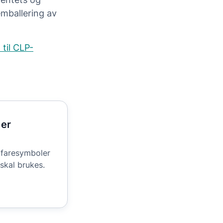
emballering av
til CLP-
 er
 fare­symboler
skal brukes.