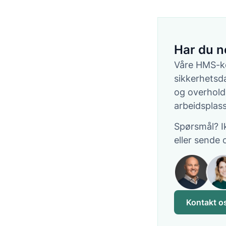
Har du n
Våre HMS-ko
sikkerhetsd
og overholde
arbeidsplas
Spørsmål? I
eller sende 
Kontakt o