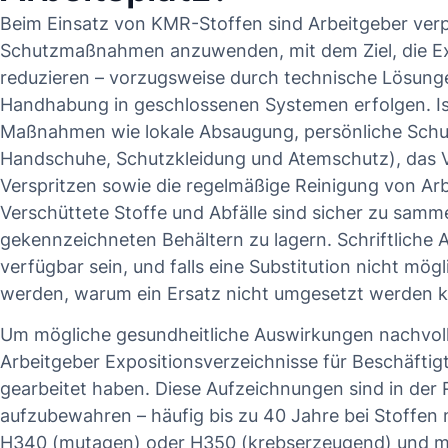
Beim Einsatz von KMR-Stoffen sind Arbeitgeber verp
Schutzmaßnahmen anzuwenden, mit dem Ziel, die Exp
reduzieren – vorzugsweise durch technische Lösungen
Handhabung in geschlossenen Systemen erfolgen. Ist 
Maßnahmen wie lokale Absaugung, persönliche Schut
Handschuhe, Schutzkleidung und Atemschutz), das 
Verspritzen sowie die regelmäßige Reinigung von Ar
Verschüttete Stoffe und Abfälle sind sicher zu samme
gekennzeichneten Behältern zu lagern. Schriftliche
verfügbar sein, und falls eine Substitution nicht mög
werden, warum ein Ersatz nicht umgesetzt werden 
Um mögliche gesundheitliche Auswirkungen nachvol
Arbeitgeber Expositionsverzeichnisse für Beschäftig
gearbeitet haben. Diese Aufzeichnungen sind in der R
aufzubewahren – häufig bis zu 40 Jahre bei Stoffen
H340 (mutagen) oder H350 (krebserzeugend) und mi