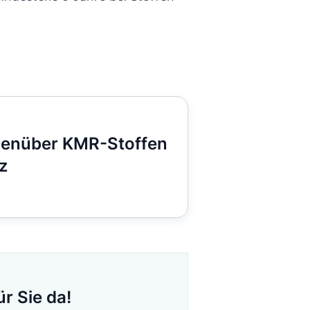
genüber KMR-Stoffen
z
r Sie da!