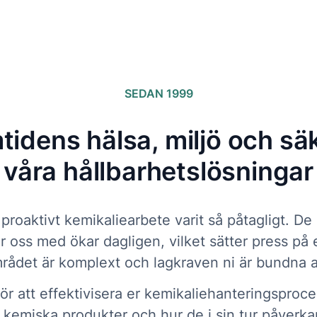
SEDAN 1999
tidens hälsa, miljö och s
våra hållbarhetslösningar
t proaktivt kemikaliearbete varit så påtagligt. 
ss med ökar dagligen, vilket sätter press på e
det är komplext och lagkraven ni är bundna att
rför att effektivisera er kemikaliehanteringspro
 kemiska produkter och hur de i sin tur påverka