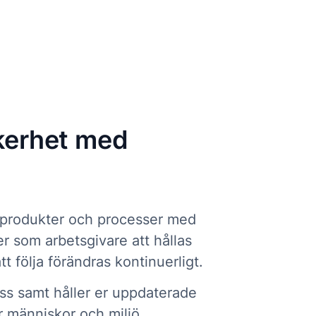
äkerhet med
De produkter och processer med
r som arbetsgivare att hållas
 följa förändras kontinuerligt.
cess samt håller er uppdaterade
r människor och miljö.