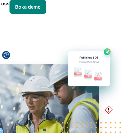
 oss
Boka demo