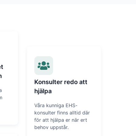
et
n
Konsulter redo att
a
hjälpa
m
Våra kunniga EHS-
konsulter finns alltid där
för att hjälpa er när ert
behov uppstår.