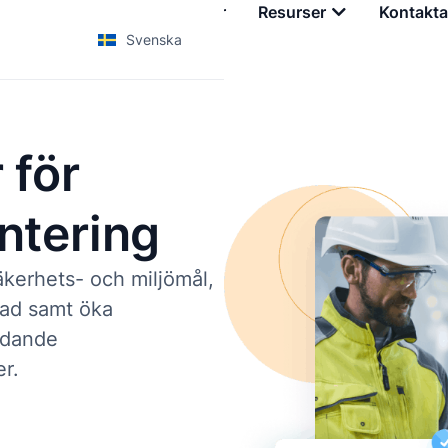
Tjänster
Utbildningar
Resurser
Kontakta
Svenska
 för
ntering
säkerhets- och miljömål,
nad samt öka
edande
r.