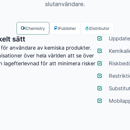
slutanvändare.
iChemistry
iPublisher
iDistributor
elt sätt
Uppdate
 för användare av kemiska produkter.
Kemikali
isationer över hela världen att se över
 lagefterlevnad för att minimera risker
Riskbed
Restrikti
Substitu
Mobilap