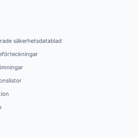
rade säkerhetsdatablad
eförteckningar
ömningar
onslistor
tion
p