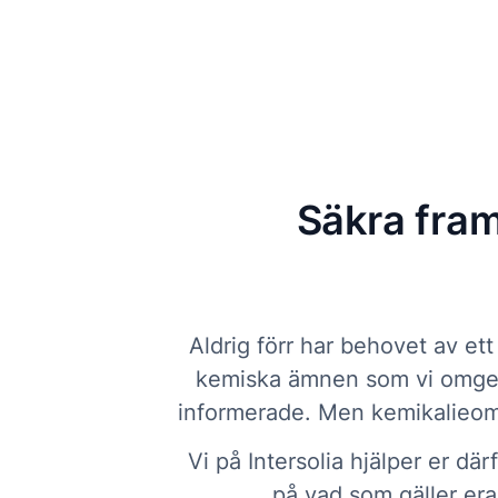
Säkra fram
Aldrig förr har behovet av et
kemiska ämnen som vi omger o
informerade. Men kemikalieområ
Vi på Intersolia hjälper er dä
på vad som gäller era