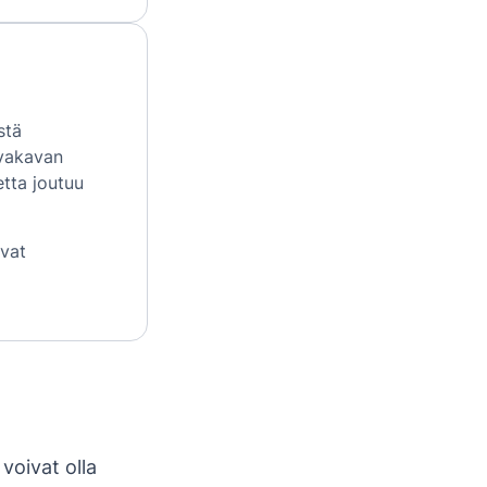
stä
 vakavan
etta joutuu
ivat
voivat olla