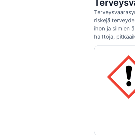
Terveysv
Terveysvaarasymb
riskejä terveyde
ihon ja silmien 
haittoja, pitkäaik