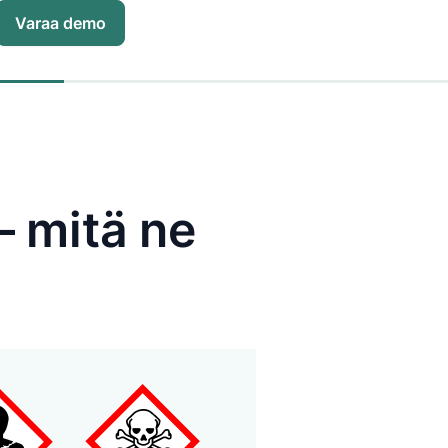
Varaa demo
– mitä ne