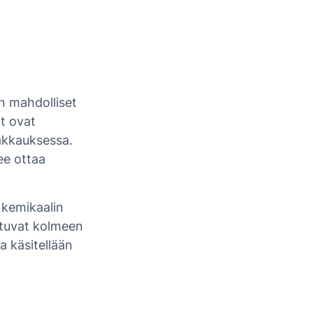
n mahdolliset
it ovat
akkauksessa.
lee ottaa
 kemikaalin
utuvat kolmeen
a käsitellään