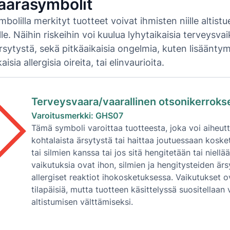
aarasymbolit
olilla merkityt tuotteet voivat ihmisten niille altist
lle. Näihin riskeihin voi kuulua lyhytaikaisia terveysva
ärsytystä, sekä pitkäaikaisia ongelmia, kuten lisäänt
aisia allergisia oireita, tai elinvaurioita.
Terveysvaara/vaarallinen otsonikerrokse
Varoitusmerkki: GHS07
Tämä symboli varoittaa tuotteesta, joka voi aiheutt
kohtalaista ärsytystä tai haittaa joutuessaan koske
tai silmien kanssa tai jos sitä hengitetään tai niellää
vaikutuksia ovat ihon, silmien ja hengitysteiden ärsy
allergiset reaktiot ihokosketuksessa. Vaikutukset o
tilapäisiä, mutta tuotteen käsittelyssä suositellaan
altistumisen välttämiseksi.