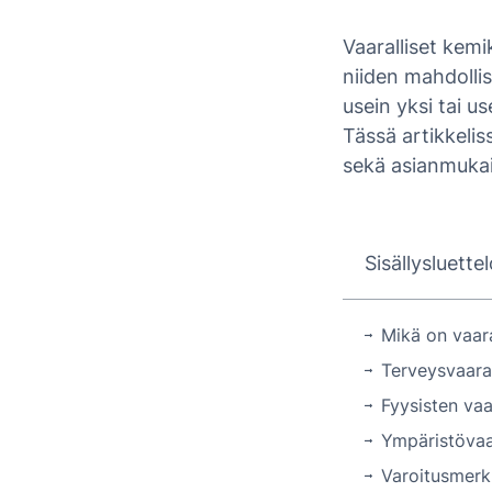
Vaaralliset kemik
niiden mahdollis
usein yksi tai 
Tässä artikkelis
sekä asianmuka
Sisällysluette
Mikä on vaa
Terveysvaara
Fyysisten va
Ympäristövaa
Varoitusmerk