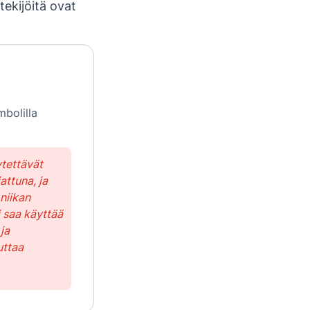
 tekijöitä ovat
mbolilla
ytettävät
attuna, ja
oniikan
i saa käyttää
ja
uttaa