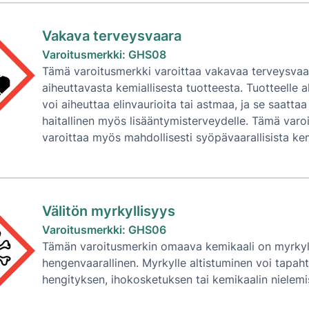
Vakava terveysvaara
Varoitusmerkki: GHS08
Tämä varoitusmerkki varoittaa vakavaa terveysvaa
aiheuttavasta kemiallisesta tuotteesta. Tuotteelle a
voi aiheuttaa elinvaurioita tai astmaa, ja se saattaa 
haitallinen myös lisääntymisterveydelle. Tämä varo
varoittaa myös mahdollisesti syöpävaarallisista kem
Välitön myrkyllisyys
Varoitusmerkki: GHS06
Tämän varoitusmerkin omaava kemikaali on myrkyll
hengenvaarallinen. Myrkylle altistuminen voi tapah
hengityksen, ihokosketuksen tai kemikaalin nielemi