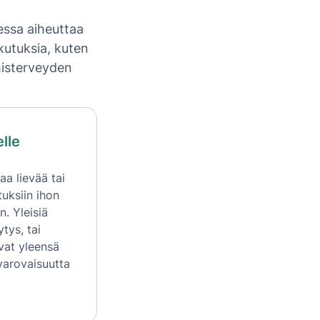
uessa aiheuttaa
ikutuksia, kuten
ymisterveyden
lle
aa lievää tai
tuksiin ihon
n. Yleisiä
tys, tai
vat yleensä
 varovaisuutta