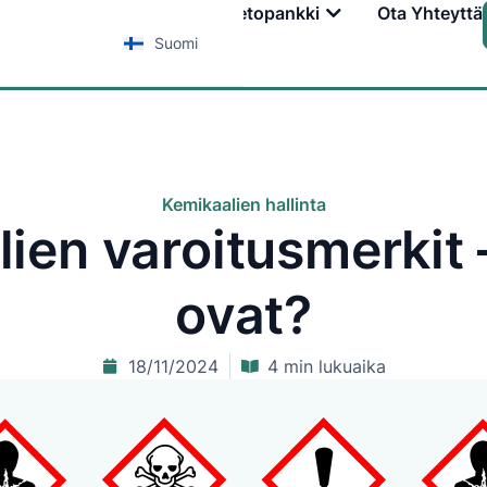
Palvelut
Koulutus
Tietopankki
Ota Yhteyttä
Suomi
Kemikaalien hallinta
ien varoitusmerkit 
ovat?
18/11/2024
4 min lukuaika