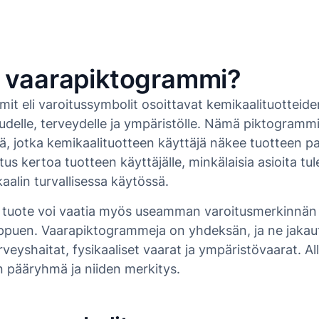
 vaarapiktogrammi?
it eli varoitussymbolit osoittavat kemikaalituotteide
uudelle, terveydelle ja ympäristölle. Nämä piktogramm
ä, jotka kemikaalituotteen käyttäjä näkee tuotteen p
tus kertoa tuotteen käyttäjälle, minkälaisia asioita tu
alin turvallisessa käytössä.
n tuote voi vaatia myös useamman varoitusmerkinnän
iippuen. Vaarapiktogrammeja on yhdeksän, ja ne jaka
eyshaitat, fysikaaliset vaarat ja ympäristövaarat. All
n pääryhmä ja niiden merkitys.