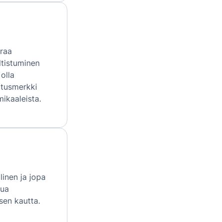
raa
ltistuminen
olla
itusmerkki
ikaaleista.
inen ja jopa
tua
sen kautta.