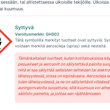
tsessään, tai altistettaessa ulkoisille tekijöille. Ulkoisia
i tai kuumuus.
Syttyvä
Varoitusmerkki: GHS02
Tällä symbolilla merkityt tuotteet ovat syttyviä. Sy
voidaan merkitä aerosoleja (spray) sekä nesteitä.
Tämänkaltaiset tuotteet, kuten kotitalouksissa kä
pesuaineet ja aerosolit on säilytettävä palolta suoj
niitä ei saa säilyttää sellaisten laitteiden tai elektr
läheisyydessä, joissa on kipinävaara. Aerosoleja e
tulen läheisyydessä, ja ne on säilytettävä viileässä 
auringonvalolta suojattuna, sillä kuumuus voi aihe
säiliöön painetta, ja johtaa sen räjähtämiseen.