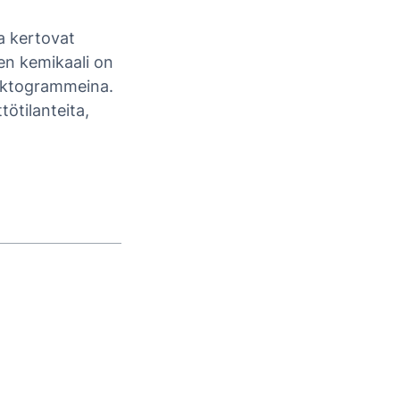
ka kertovat
nen kemikaali on
piktogrammeina.
tötilanteita,