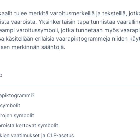
aalit tulee merkitä varoitusmerkeillä ja teksteillä, jot
ista vaaroista. Yksinkertaisin tapa tunnistaa vaaralli
useampi varoitussymboli, jotka tunnetaan myös vaara
sa käsitellään erilaisia vaarapiktogrammeja niiden käyt
isen merkinnän sääntöjä.
lo
rapiktogrammi?
symbolit
arojen symbolit
roista kertovat symbolit
kien vaatimukset ja CLP-asetus