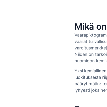
Mikä on
Vaarapiktogramm
vaarat turvallis
varoitusmerkkej
Niiden on tarkoi
huomioon kemika
Yksi kemialline
luokituksesta r
pääryhmään: terv
lyhyesti jokaine