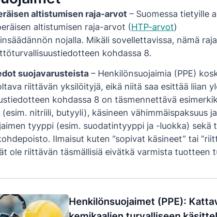
räisen altistumisen raja-arvot
– Suomessa tietyille a
eräisen altistumisen raja-arvot (
HTP-arvot
)
ainsäädännön nojalla. Mikäli sovellettavissa, nämä raj
ttöturvallisuustiedotteen kohdassa 8.
iedot suojavarusteista
– Henkilönsuojaimia (PPE) kos
tava riittävän yksilöityjä, eikä niitä saa esittää liian yl
uustiedotteen kohdassa 8 on täsmennettävä esimerkik
 (esim. nitriili, butyyli), käsineen vähimmäispaksuus ja
aimen tyyppi (esim. suodatintyyppi ja -luokka) sekä t
kohdepoisto. Ilmaisut kuten ”sopivat käsineet” tai ”rii
ät ole riittävän täsmällisiä eivätkä varmista tuotteen t
Henkilönsuojaimet (PPE): Katta
kemikaalien turvalliseen käsitte