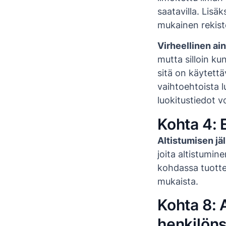
saatavilla. Lis
mukainen rekist
Virheellinen ai
mutta silloin k
sitä on käytettä
vaihtoehtoista l
luokitustiedot v
Kohta 4: 
Altistumisen jäl
joita altistumine
kohdassa tuottee
mukaista.
Kohta 8: 
henkilön