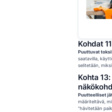
Kohdat 11 
Puuttuvat toksik
saatavilla, käytt
selitetään, miks
Kohta 13: 
näkökohd
Puutteelliset j
määriteltävä, mi
”hävitetään paik