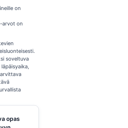
ineille on
a-arvot on
kevien
eisluonteisesti.
si soveltuva
 läpäisyaika,
arvittava
ttävä
urvallista
va opas
lyyn