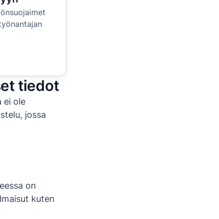
lönsuojaimet
 työnantajan
et tiedot
 ei ole
stelu, jossa
teessa on
Ilmaisut kuten