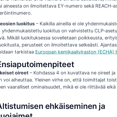
äksi aineesta on ilmoitettava EY-numero sekä REACH-
eröintinumero.
neosien luokitus
– Kaikilla aineilla ei ole yhdenmukaist
un yhdenmukaistettu luokitus on vahvistettu CLP-asetu
vä. Mikäli luokituksessa sovelletaan poikkeusta, erityi
uokitusta, perusteet on ilmoitettava selkeästi. Ajantas
oidaan tarkistaa
Euroopan kemikaaliviraston (ECHA) 
Ensiaputoimenpiteet
keiset oireet
– Kohdassa 4 on kuvattava ne oireet ja 
n voi aiheuttaa. Yleinen virhe on, että toimittajat tois
n vaaralliset ominaisuudet, mikä ei ole riittävää eik
Altistumisen ehkäiseminen ja
suojaimet