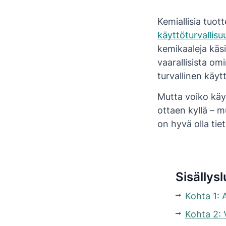
Kemiallisia tuot
käyttöturvallisu
kemikaaleja käsi
vaarallisista om
turvallinen käyt
Mutta voiko käyt
ottaen kyllä – m
on hyvä olla tie
Sisällysl
Kohta 1: 
Kohta 2: 