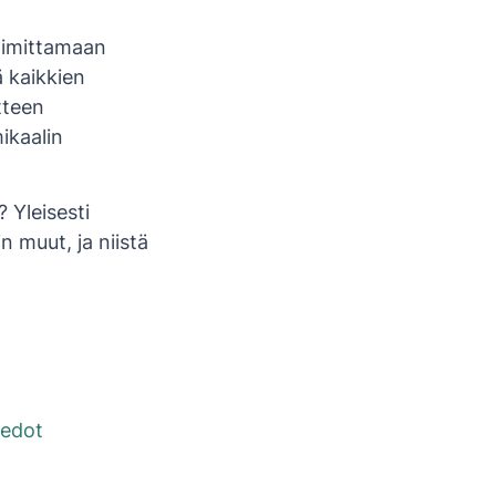
toimittamaan
ä kaikkien
tteen
mikaalin
 Yleisesti
n muut, ja niistä
iedot