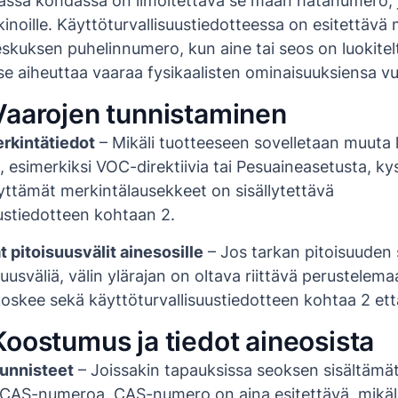
ässä kohdassa on ilmoitettava se maan hätänumero, 
inoille. Käyttöturvallisuustiedotteessa on esitettävä
skuksen puhelinnumero, kun aine tai seos on luokitel
i se aiheuttaa vaaraa fysikaalisten ominaisuuksiensa vu
Vaarojen tunnistaminen
rkintätiedot
– Mikäli tuotteeseen sovelletaan muuta
, esimerkiksi VOC-direktiivia tai Pesuaineasetusta, ky
yttämät merkintälausekkeet on sisällytettävä
uustiedotteen kohtaan 2.
 pitoisuusvälit ainesosille
– Jos tarkan pitoisuuden 
uusväliä, välin ylärajan on oltava riittävä perustelem
koskee sekä käyttöturvallisuustiedotteen kohtaa 2 ett
Koostumus ja tiedot aineosista
tunnisteet
– Joissakin tapauksissa seoksen sisältämät
n CAS-numeroa. CAS-numero on aina esitettävä, mikäl