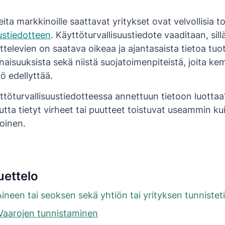
teita markkinoille saattavat yritykset ovat velvollisia 
ustiedotteen
. Käyttöturvallisuustiedote vaaditaan, sill
ttelevien on saatava oikeaa ja ajantasaista tietoa tuo
inaisuuksista sekä niistä suojatoimenpiteistä, joita ke
tö edellyttää.
töturvallisuustiedotteessa annettuun tietoon luottaa?
utta tietyt virheet tai puutteet toistuvat useammin kui
toinen.
uettelo
Aineen tai seoksen sekä yhtiön tai yrityksen tunnistet
Vaarojen tunnistaminen