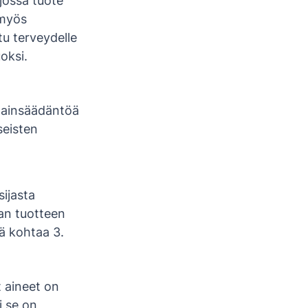
jossa tuote
 myös
tu terveydelle
oksi.
 lainsäädäntöä
seisten
sijasta
aan tuotteen
ä kohtaa 3.
 aineet on
i se on