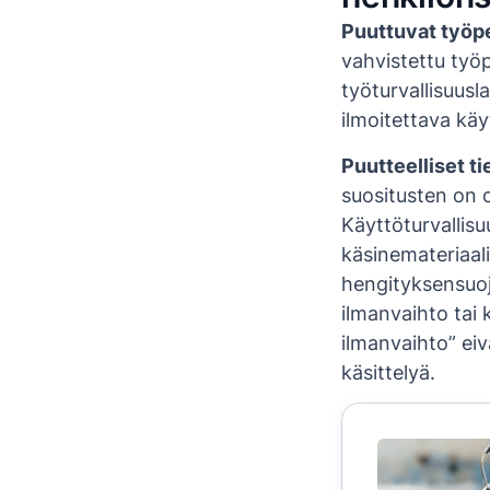
Puuttuvat työpe
vahvistettu työp
työturvallisuusl
ilmoitettava käy
Puutteelliset t
suositusten on ol
Käyttöturvallis
käsinemateriaali
hengityksensuoj
ilmanvaihto tai 
ilmanvaihto” eiv
käsittelyä.