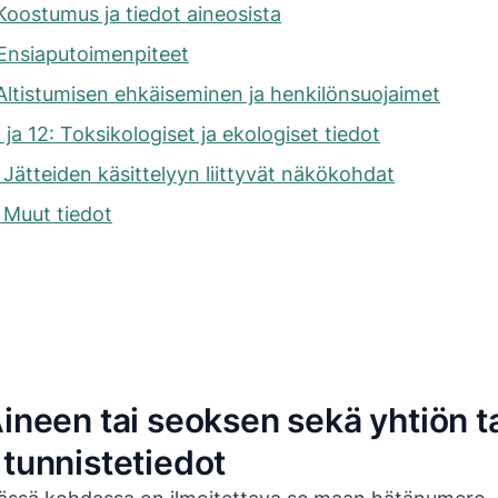
Koostumus ja tiedot aineosista
Ensiaputoimenpiteet
Altistumisen ehkäiseminen ja henkilönsuojaimet
 ja 12: Toksikologiset ja ekologiset tiedot
 Jätteiden käsittelyyn liittyvät näkökohdat
 Muut tiedot
Aineen tai seoksen sekä yhtiön t
 tunnistetiedot