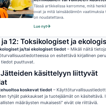
Tässä artikkelissa kerromme, mitä henki
ovat ja mitä lainsäädännön vaatimuksia
on noudatettava.
Lue nyt
ja 12: Toksikologiset ja ekologis
ologiset ja/tai ekologiset tiedot
– Mikäli näitä tietoja
öturvallisuustiedotteessa on esitettävä kirjallinen peru
i tiedot puuttuvat.
Jätteiden käsittelyyn liittyvät
at
ätehuoltoa koskevat tiedot
– Käyttöturvallisuustiedot
ten tyhjät pakkaukset ja tuotejäämät on käsiteltävä. 
allisten määräysten mukaisesti” eivät ole riittäviä.