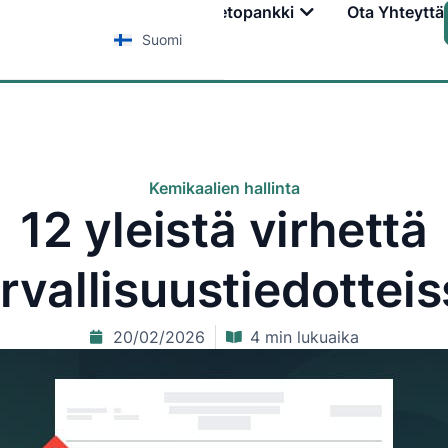
Palvelut
Koulutus
Tietopankki
Ota Yhteyttä
Suomi
Kemikaalien hallinta
12 yleistä virhettä
rvallisuustiedottei
20/02/2026
4 min lukuaika