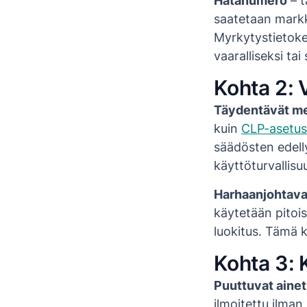
Hätänumero
– t
saatetaan markk
Myrkytystietoke
vaaralliseksi ta
Kohta 2: 
Täydentävät me
kuin
CLP-asetus
säädösten edell
käyttöturvallis
Harhaanjohtavat
käytetään pitois
luokitus. Tämä 
Kohta 3: 
Puuttuvat aine
ilmoitettu ilma