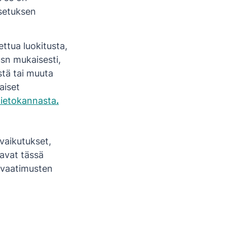
asetuksen
ettua luokitusta,
sn mukaisesti,
stä tai muuta
aiset
tietokannasta
.
vaikutukset,
tavat tässä
ä vaatimusten