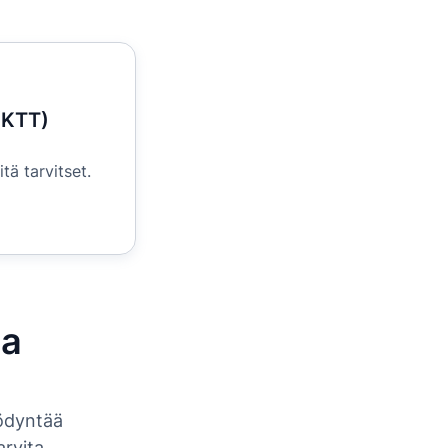
(KTT)
ä
tä tarvitset.
ta
yödyntää
arvita