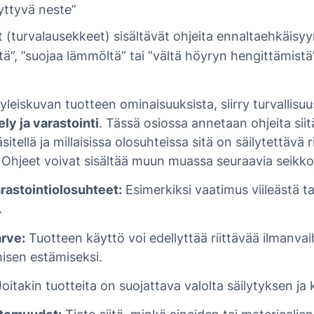
syttyvä neste”
 (turvalausekkeet) sisältävät ohjeita ennaltaehkäisy
tä”, ”suojaa lämmöltä” tai ”vältä höyryn hengittämistä”
yleiskuvan tuotteen ominaisuuksista, siirry turvallisu
ely ja varastointi
. Tässä osiossa annetaan ohjeita siit
sitellä ja millaisissa olosuhteissa sitä on säilytettävä r
 Ohjeet voivat sisältää muun muassa seuraavia seikko
arastointiolosuhteet:
Esimerkiksi vaatimus viileästä ta
.
rve:
Tuotteen käyttö voi edellyttää riittävää ilmanvaih
isen estämiseksi.
oitakin tuotteita on suojattava valolta säilytyksen ja