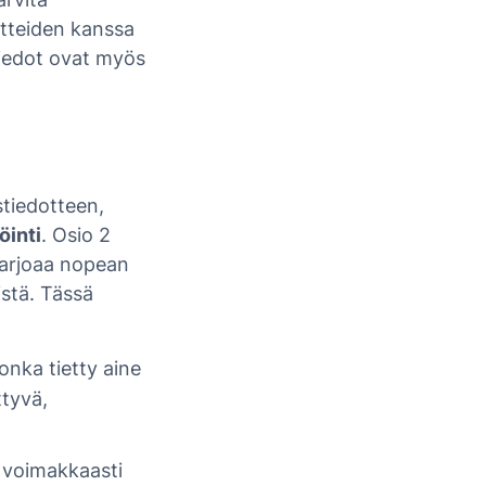
otteiden kanssa
 tiedot ovat myös
stiedotteen,
öinti
. Osio 2
 tarjoaa nopean
istä. Tässä
onka tietty aine
ttyvä,
ä voimakkaasti