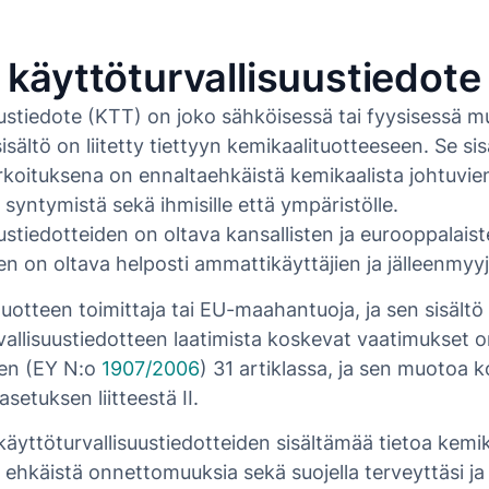
 käyttöturvallisuustiedote
uustiedote (KTT) on joko sähköisessä tai fyysisessä 
sisältö on liitetty tiettyyn kemikaalituotteeseen. Se si
arkoituksena on ennaltaehkäistä kemikaalista johtuvie
 syntymistä sekä ihmisille että ympäristölle.
ustiedotteiden on oltava kansallisten ja eurooppalai
den on oltava helposti ammattikäyttäjien ja jälleenmyyji
i tuotteen toimittaja tai EU-maahantuoja, ja sen sisält
rvallisuustiedotteen laatimista koskevat vaatimukset o
en (EY N:o
1907/2006
) 31 artiklassa, ja sen muotoa 
setuksen liitteestä II.
äyttöturvallisuustiedotteiden sisältämää tietoa kemi
t ehkäistä onnettomuuksia sekä suojella terveyttäsi j