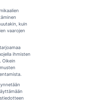
mikaalien
ntäminen
uutakin, kuin
ien vaarojen
n tarjoamaa
ojella ihmisten
. Oikein
timusten
kentamista.
ödynnetään
 täyttämään
stiedotteen