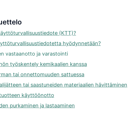
uettelo
äyttöturvallisuustiedote (KTT)?
yttöturvallisuustiedotetta hyödynnetään?
n vastaanotto ja varastointi
nön työskentely kemikaalien kanssa
rman tai onnettomuuden sattuessa
lijätteen tai saastuneiden materiaalien hävittäminen
tuotteen käyttöönotto
den purkaminen ja lastaaminen