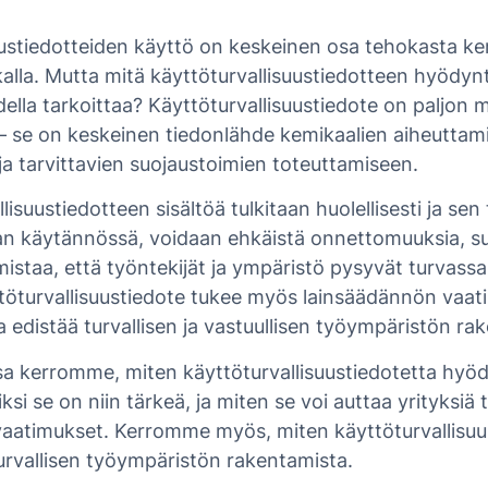
uustiedotteiden käyttö on keskeinen osa tehokasta ke
ikalla. Mutta mitä käyttöturvallisuustiedotteen hyödy
lla tarkoittaa? Käyttöturvallisuustiedote on paljon m
a – se on keskeinen tiedonlähde kemikaalien aiheuttam
ja tarvittavien suojaustoimien toteuttamiseen.
lisuustiedotteen sisältöä tulkitaan huolellisesti ja se
aan käytännössä, voidaan ehkäistä onnettomuuksia, su
mistaa, että työntekijät ja ympäristö pysyvät turvassa
töturvallisuustiedote tukee myös lainsäädännön vaa
 edistää turvallisen ja vastuullisen työympäristön ra
ssa kerromme, miten käyttöturvallisuustiedotetta hy
si se on niin tärkeä, ja miten se voi auttaa yrityksiä
aatimukset. Kerromme myös, miten käyttöturvallisuu
turvallisen työympäristön rakentamista.