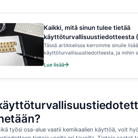
Kaikki, mitä sinun tulee tietää
käyttöturvallisuustiedotteesta 
Tässä artikkelissa kerromme sinulle lisä
käyttöturvallisuustiedotteesta, ja mihin si
Lue lisää
käyttöturvallisuustiedotet
netään?
mikä työsi osa-alue vaatii kemikaalien käyttöä, voit h
stiedotteen tietoja useilla eri tavoilla. Tietoja saatat t