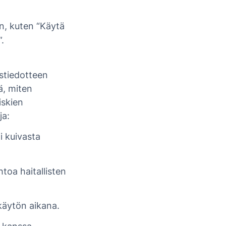
yn, kuten “Käytä
.
ustiedotteen
ä, miten
iskien
ja:
i kuivasta
toa haitallisten
 käytön aikana.