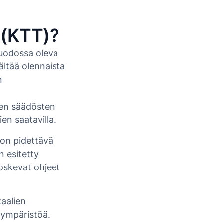
 (KTT)?
muodossa oleva
sältää olennaista
n
sten säädösten
en saatavilla.
ö on pidettävä
n esitetty
koskevat ohjeet
kaalien
a ympäristöä.