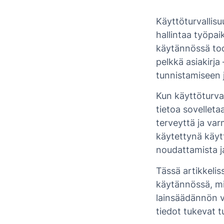
Käyttöturvallis
hallintaa työpa
käytännössä tode
pelkkä asiakirj
tunnistamiseen 
Kun käyttöturval
tietoa sovellet
terveyttä ja var
käytettynä käyt
noudattamista ja
Tässä artikkeli
käytännössä, mik
lainsäädännön v
tiedot tukevat 