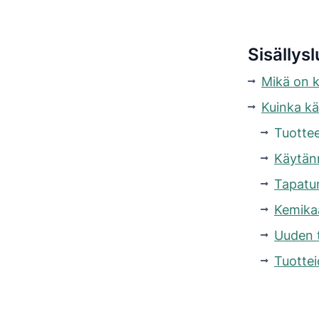
Sisällysl
Mikä on k
Kuinka kä
Tuottee
Käytän
Tapatu
Kemikaa
Uuden 
Tuottei