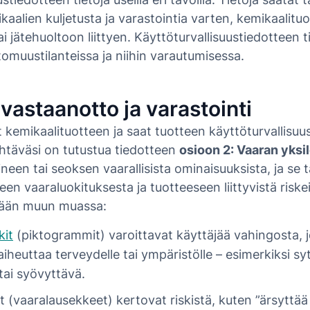
kaalien kuljetusta ja varastointia varten, kemikaalitu
i jätehuoltoon liittyen. Käyttöturvallisuustiedotteen
omuustilanteissa ja niihin varautumisessa.
vastaanotto ja varastointi
kemikaalituotteen ja saat tuotteen käyttöturvallisuu
täväsi on tutustua tiedotteen
osioon 2: Vaaran yksil
aineen tai seoksen vaarallisista ominaisuuksista, ja se
een vaaraluokituksesta ja tuotteeseen liittyvistä riske
tään muun muassa:
kit
(piktogrammit) varoittavat käyttäjää vahingosta, j
 aiheuttaa terveydelle tai ympäristölle – esimerkiksi sy
tai syövyttävä.
 (vaaralausekkeet) kertovat riskistä, kuten ”ärsyttä