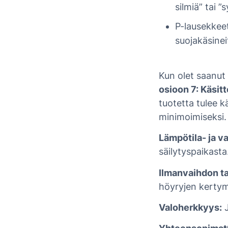
silmiä” tai ”
P-lausekkeet
suojakäsinei
Kun olet saanut 
osioon 7: Käsitt
tuotetta tulee kä
minimoimiseksi.
Lämpötila- ja v
säilytyspaikasta
Ilmanvaihdon ta
höyryjen kertym
Valoherkkyys:
J