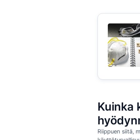
Kuinka 
hyödyn
Riippuen siitä, 
käyttöturvallisuu