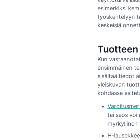
esimerkiksi kemi
työskentelyyn ta
keskeisiä onnett
Tuotteen 
Kun vastaanotat 
ensimmäinen teh
sisältää tiedot 
yleiskuvan tuott
kohdassa esite
Varoitusmer
tai seos voi
myrkyllinen 
H-lausekkeet