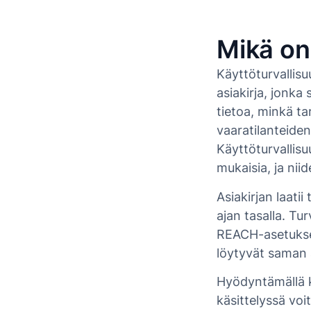
Mikä on
Käyttöturvallis
asiakirja, jonka 
tietoa, minkä t
vaaratilanteiden
Käyttöturvallisu
mukaisia, ja nii
Asiakirjan laati
ajan tasalla. Tu
REACH-asetuks
löytyvät saman a
Hyödyntämällä k
käsittelyssä voi