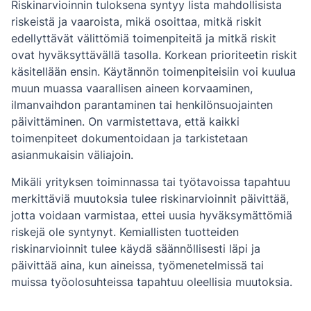
Riskinarvioinnin tuloksena syntyy lista mahdollisista
riskeistä ja vaaroista, mikä osoittaa, mitkä riskit
edellyttävät välittömiä toimenpiteitä ja mitkä riskit
ovat hyväksyttävällä tasolla. Korkean prioriteetin riskit
käsitellään ensin. Käytännön toimenpiteisiin voi kuulua
muun muassa vaarallisen aineen korvaaminen,
ilmanvaihdon parantaminen tai henkilönsuojainten
päivittäminen. On varmistettava, että kaikki
toimenpiteet dokumentoidaan ja tarkistetaan
asianmukaisin väliajoin.
Mikäli yrityksen toiminnassa tai työtavoissa tapahtuu
merkittäviä muutoksia tulee riskinarvioinnit päivittää,
jotta voidaan varmistaa, ettei uusia hyväksymättömiä
riskejä ole syntynyt. Kemiallisten tuotteiden
riskinarvioinnit tulee käydä säännöllisesti läpi ja
päivittää aina, kun aineissa, työmenetelmissä tai
muissa työolosuhteissa tapahtuu oleellisia muutoksia.