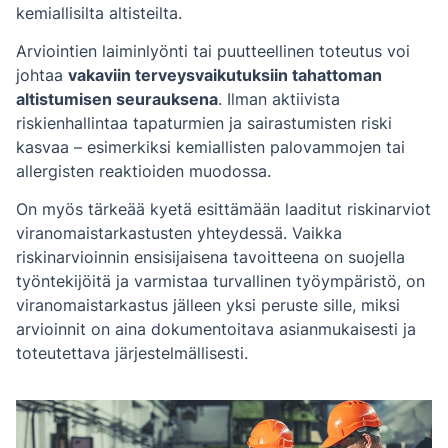
kemiallisilta altisteilta.
Arviointien laiminlyönti tai puutteellinen toteutus voi
johtaa
vakaviin terveysvaikutuksiin tahattoman
altistumisen seurauksena
. Ilman aktiivista
riskienhallintaa tapaturmien ja sairastumisten riski
kasvaa – esimerkiksi kemiallisten palovammojen tai
allergisten reaktioiden muodossa.
On myös tärkeää kyetä esittämään laaditut riskinarviot
viranomaistarkastusten yhteydessä. Vaikka
riskinarvioinnin ensisijaisena tavoitteena on suojella
työntekijöitä ja varmistaa turvallinen työympäristö, on
viranomaistarkastus jälleen yksi peruste sille, miksi
arvioinnit on aina dokumentoitava asianmukaisesti ja
toteutettava järjestelmällisesti.