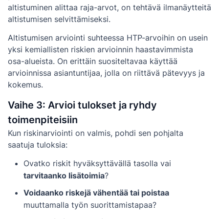
altistuminen alittaa raja-arvot, on tehtävä ilmanäytteitä
altistumisen selvittämiseksi.
Altistumisen arviointi suhteessa HTP-arvoihin on usein
yksi kemiallisten riskien arvioinnin haastavimmista
osa-alueista. On erittäin suositeltavaa käyttää
arvioinnissa asiantuntijaa, jolla on riittävä pätevyys ja
kokemus.
Vaihe 3: Arvioi tulokset ja ryhdy
toimenpiteisiin
Kun riskinarviointi on valmis, pohdi sen pohjalta
saatuja tuloksia:
Ovatko riskit hyväksyttävällä tasolla vai
tarvitaanko lisätoimia
?
Voidaanko riskejä vähentää tai poistaa
muuttamalla työn suorittamistapaa?