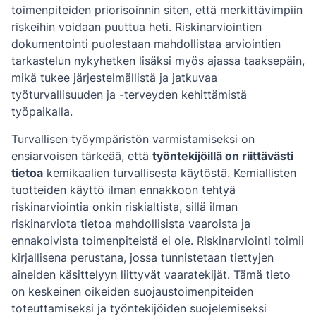
toimenpiteiden priorisoinnin siten, että merkittävimpiin
riskeihin voidaan puuttua heti. Riskinarviointien
dokumentointi puolestaan mahdollistaa arviointien
tarkastelun nykyhetken lisäksi myös ajassa taaksepäin,
mikä tukee järjestelmällistä ja jatkuvaa
työturvallisuuden ja -terveyden kehittämistä
työpaikalla.
Turvallisen työympäristön varmistamiseksi on
ensiarvoisen tärkeää, että
työntekijöillä on riittävästi
tietoa
kemikaalien turvallisesta käytöstä. Kemiallisten
tuotteiden käyttö ilman ennakkoon tehtyä
riskinarviointia onkin riskialtista, sillä ilman
riskinarviota tietoa mahdollisista vaaroista ja
ennakoivista toimenpiteistä ei ole. Riskinarviointi toimii
kirjallisena perustana, jossa tunnistetaan tiettyjen
aineiden käsittelyyn liittyvät vaaratekijät. Tämä tieto
on keskeinen oikeiden suojaustoimenpiteiden
toteuttamiseksi ja työntekijöiden suojelemiseksi