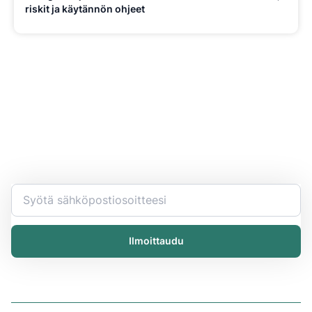
riskit ja käytännön ohjeet
Pysy ajan tasalla
Ryhdy kemian työsi asiantuntijaksi. Saat viimeisimmät
tiedot ja uutiset suoraan sähköpostiisi.
Ilmoittaudu