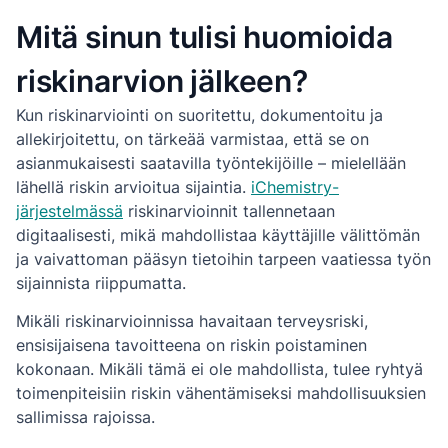
Mitä sinun tulisi huomioida
riskinarvion jälkeen?
Kun riskinarviointi on suoritettu, dokumentoitu ja
allekirjoitettu, on tärkeää varmistaa, että se on
asianmukaisesti saatavilla työntekijöille – mielellään
lähellä riskin arvioitua sijaintia.
iChemistry-
järjestelmässä
riskinarvioinnit tallennetaan
digitaalisesti, mikä mahdollistaa käyttäjille välittömän
ja vaivattoman pääsyn tietoihin tarpeen vaatiessa työn
sijainnista riippumatta.
Mikäli riskinarvioinnissa havaitaan terveysriski,
ensisijaisena tavoitteena on riskin poistaminen
kokonaan. Mikäli tämä ei ole mahdollista, tulee ryhtyä
toimenpiteisiin riskin vähentämiseksi mahdollisuuksien
sallimissa rajoissa.