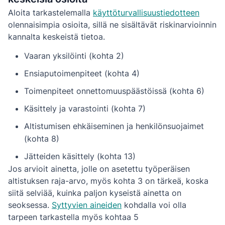
Aloita tarkastelemalla
käyttöturvallisuustiedotteen
olennaisimpia osioita, sillä ne sisältävät riskinarvioinnin
kannalta keskeistä tietoa.
Vaaran yksilöinti (kohta 2)
Ensiaputoimenpiteet (kohta 4)
Toimenpiteet onnettomuuspäästöissä (kohta 6)
Käsittely ja varastointi (kohta 7)
Altistumisen ehkäiseminen ja henkilönsuojaimet
(kohta 8)
Jätteiden käsittely (kohta 13)
Jos arvioit ainetta, jolle on asetettu työperäisen
altistuksen raja-arvo, myös kohta 3 on tärkeä, koska
siitä selviää, kuinka paljon kyseistä ainetta on
seoksessa.
Syttyvien aineiden
kohdalla voi olla
tarpeen tarkastella myös kohtaa 5