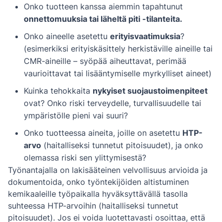
Onko tuotteen kanssa aiemmin tapahtunut
onnettomuuksia tai läheltä piti -tilanteita.
Onko aineelle asetettu
erityisvaatimuksia
?
(esimerkiksi erityiskäsittely herkistäville aineille tai
CMR-aineille – syöpää aiheuttavat, perimää
vaurioittavat tai lisääntymiselle myrkylliset aineet)
Kuinka tehokkaita
nykyiset suojaustoimenpiteet
ovat? Onko riski terveydelle, turvallisuudelle tai
ympäristölle pieni vai suuri?
Onko tuotteessa aineita, joille on asetettu
HTP-
arvo
(haitalliseksi tunnetut pitoisuudet), ja onko
olemassa riski sen ylittymisestä?
Työnantajalla on lakisääteinen velvollisuus arvioida ja
dokumentoida, onko työntekijöiden altistuminen
kemikaaleille työpaikalla hyväksyttävällä tasolla
suhteessa HTP-arvoihin (haitalliseksi tunnetut
pitoisuudet). Jos ei voida luotettavasti osoittaa, että