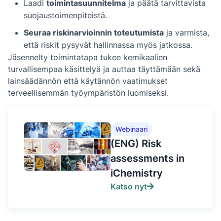
Laadi
toimintasuunnitelma
ja päätä tarvittavista
suojaustoimenpiteistä.
Seuraa riskinarvioinnin toteutumista
ja varmista,
että riskit pysyvät hallinnassa myös jatkossa.
Jäsennelty toimintatapa tukee kemikaalien
turvallisempaa käsittelyä ja auttaa täyttämään sekä
lainsäädännön että käytännön vaatimukset
terveellisemmän työympäristön luomiseksi.
Webinaari
(ENG) Risk
assessments in
iChemistry
Katso nyt