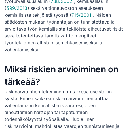
työturvallisuuslakiin (
738/2002
), kemikaalilakiin
(
599/2013
) sekä valtioneuvoston asetukseen
kemiallisista tekijöistä työssä (
715/2001
). Näiden
säädösten mukaan työnantajan on tunnistettava ja
arvioitava työn kemiallisista tekijöistä aiheutuvat riskit
sekä toteutettava tarvittavat toimenpiteet
työntekijöiden altistumisen ehkäisemiseksi ja
vähentämiseksi.
Miksi riskien arvioiminen on
tärkeää?
Riskinarviointien tekeminen on tärkeää useistakin
syistä. Ennen kaikkea riskien arvioiminen auttaa
vähentämään kemiallisten vaaratekijöiden
aiheuttamien haittojen tai tapaturmien
todennäköisyyttä työpaikalla. Huolellinen
riskinarviointi mahdollistaa vaarojen tunnistamisen ja