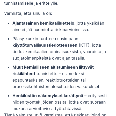
tunnistamiselle ja erittelylle.
Varmista, että sinulla on:
Ajantasainen kemikaaliluettelo
, jotta yksikään
aine ei jää huomiotta riskinarvioinnissa.
Pääsy kunkin tuotteen uusimpaan
käyttöturvallisuustiedotteeseen
(KTT), jotta
tiedot kemikaalien ominaisuuksista, vaaroista ja
suojatoimenpiteistä ovat ajan tasalla.
Muut kemialliseen altistumiseen liittyvät
riskilähteet
tunnistettu – esimerkiksi
epäpuhtauksien, reaktiotuotteiden tai
prosessikohtaisten olosuhteiden vaikutukset.
Henkilöstön näkemykset kerättynä
– erityisesti
niiden työntekijöiden osalta, jotka ovat suoraan
mukana arvioitavissa työtehtävissä.
Tämä valmistelutyö varmistaa, että riskinarviointi on