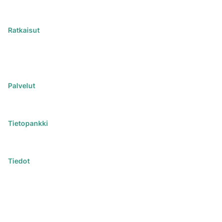
Ratkaisut
iChemistry
iPublisher
iDistributor
Palvelut
Kaikki palvelut
Koulutukset
Tietopankki
Artikkelit
Webinaarit
Tiedot
Ota yhteyttä
Varaa demo
Ota yhteyttä asiantuntijaan