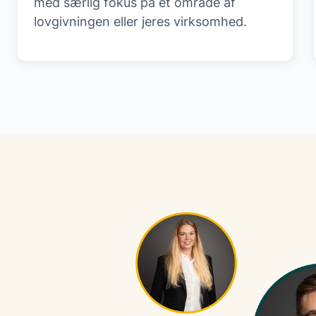
med særlig fokus på et område af
lovgivningen eller jeres virksomhed.