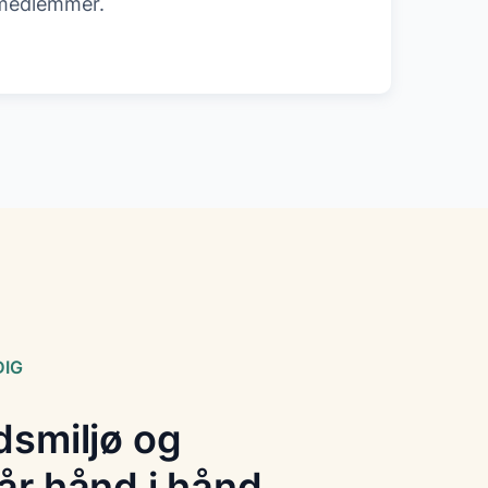
medlemmer.
DIG
dsmiljø og
år hånd i hånd