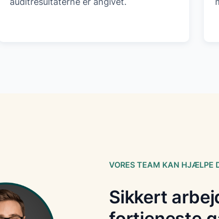
auditresultaterne er angivet.
VORES TEAM KAN HJÆLPE 
Sikkert arbej
fortjeneste g