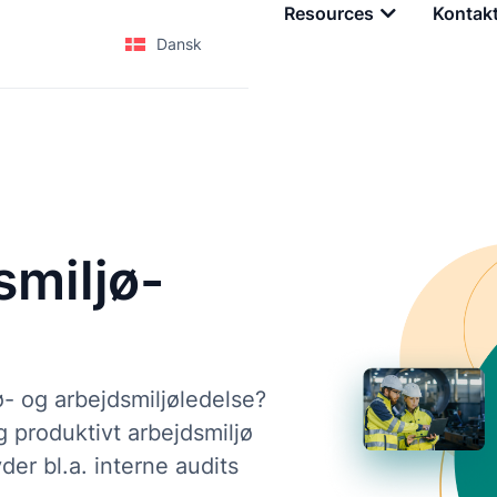
Tjenester
Uddannelse
Resources
Kontak
Dansk
smiljø-
ø- og arbejdsmiljøledelse?
g produktivt arbejdsmiljø
er bl.a. interne audits