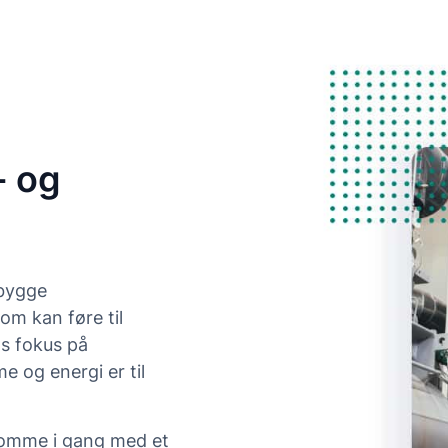
- og
ebygge
m kan føre til
s fokus på
e og energi er til
 komme i gang med et