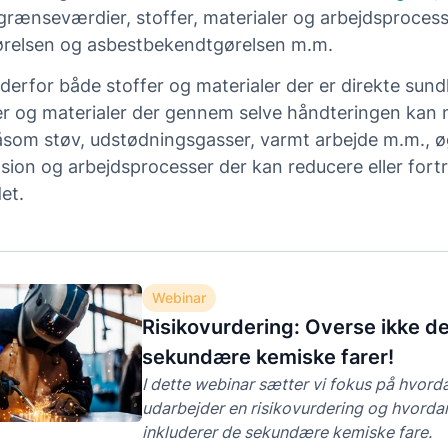
grænseværdier, stoffer, materialer og arbejdsprocess
relsen og asbestbekendtgørelsen m.m.
 derfor både stoffer og materialer der er direkte sun
r og materialer der gennem selve håndteringen kan
åsom støv, udstødningsgasser, varmt arbejde m.m., øg
sion og arbejdsprocesser der kan reducere eller fort
et.
Webinar
Risikovurdering: Overse ikke d
sekundære kemiske farer!
I dette webinar sætter vi fokus på hvor
udarbejder en risikovurdering og hvord
inkluderer de sekundære kemiske fare.