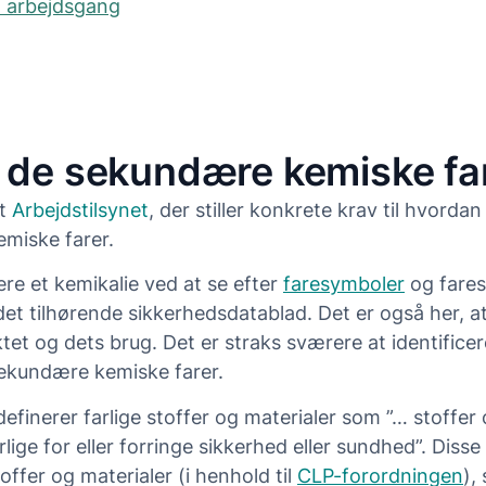
t arbejdsgang
 de sekundære kemiske fa
et
Arbejdstilsynet
, der stiller konkrete krav til hvorda
emiske farer.
ere et kemikalie ved at se efter
faresymboler
og fare
i det tilhørende sikkerhedsdatablad. Det er også her, a
ktet og dets brug. Det er straks sværere at identificer
ekundære kemiske farer.
definerer farlige stoffer og materialer som ”… stoffer 
lige for eller forringe sikkerhed eller sundhed”. Disse
toffer og materialer (i henhold til
CLP-forordningen
),