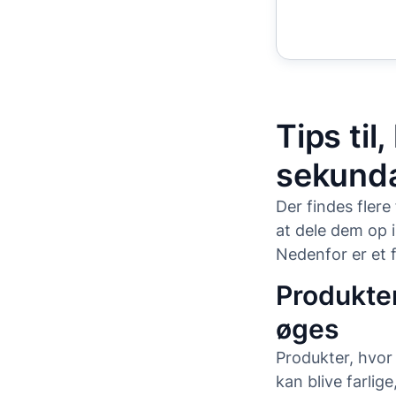
Tips til
sekundæ
Der findes flere
at dele dem op 
Nedenfor er et f
Produkter
øges
Produkter, hvor 
kan blive farlig