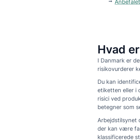
Anbefale
Hvad er
I Danmark er d
risikovurderer k
Du kan identific
etiketten eller 
risici ved produ
betegner som s
Arbejdstilsynet 
der kan være far
klassificerede s