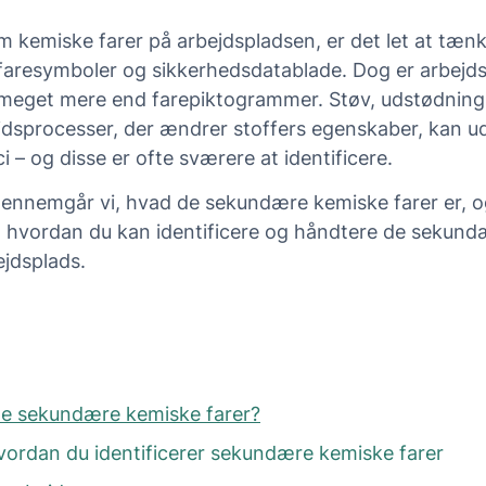
m kemiske farer på arbejdspladsen, er det let at tæ
faresymboler og sikkerhedsdatablade. Dog er arbejdsm
meget mere end farepiktogrammer. Støv, udstødning
jdsprocesser, der ændrer stoffers egenskaber, kan u
ici – og disse er ofte sværere at identificere.
 gennemgår vi, hvad de sekundære kemiske farer er, o
il, hvordan du kan identificere og håndtere de sekun
ejdsplads.
de sekundære kemiske farer?
 hvordan du identificerer sekundære kemiske farer