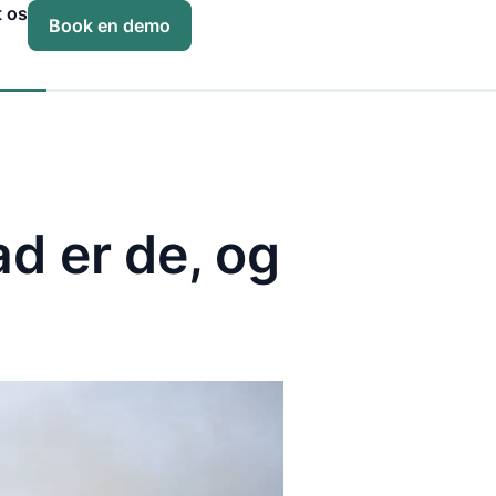
t os
Book en demo
d er de, og