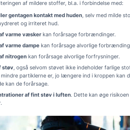
ringen af mildere stoffer, bl.a. i forbindelse med:
ller gentagen kontakt med huden
, selv med milde st
ydreret og irriteret hud.
 af varme væsker
kan forårsage forbrændinger.
 af varme dampe
kan forårsage alvorlige forbrænding
af nitrogen
kan forårsage alvorlige forfrysninger.
f støv
, også selvom støvet ikke indeholder farlige sto
 mindre partiklerne er, jo længere ind i kroppen kan
de kan de forårsage.
rationer af fint støv i luften
. Dette kan øge risikoen
.