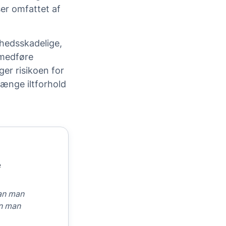
er omfattet af
dhedsskadelige,
 medføre
er risikoen for
rænge iltforhold
e
dan man
an man