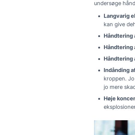
undersøge håndte
Langvarig e
kan give deh
Håndtering
Håndtering
Håndtering 
Indånding a
kroppen. Jo
jo mere ska
Høje koncent
eksplosioner