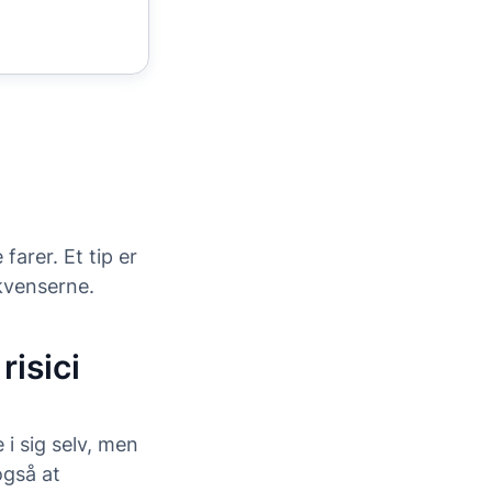
arer. Et tip er
kvenserne.
risici
 i sig selv, men
også at