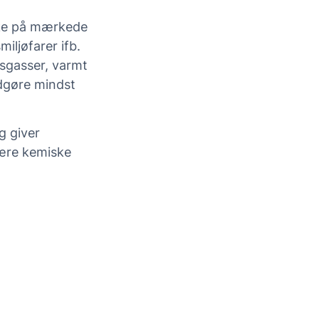
nke på mærkede
iljøfarer ifb.
sgasser, varmt
dgøre mindst
g giver
dære kemiske