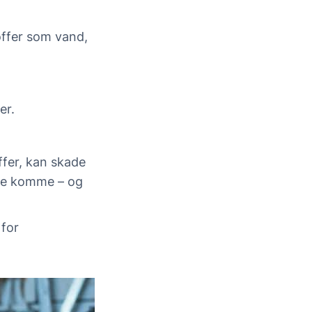
offer som vand,
er.
ffer, kan skade
 de komme – og
 for