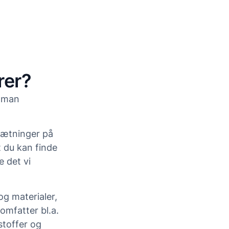
rer?
n man
sætninger på
t du kan finde
e det vi
og materialer,
 omfatter bl.a.
 stoffer og