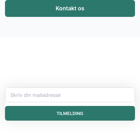
Kontakt os
Hold dig opdateret
Bliv ekspert i at håndtere kemikalier og få den seneste
information direkte i din indbakke.
TILMELDING