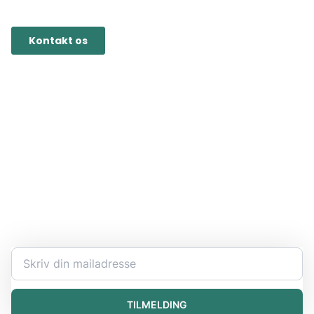
Hold dig opdateret
Bliv ekspert i at håndtere kemikalier og få den seneste
information direkte i din indbakke.
TILMELDING