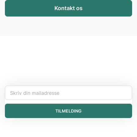
Kontakt os
Hold dig opdateret
Bliv ekspert i at håndtere kemikalier og få den seneste
information direkte i din indbakke.
TILMELDING