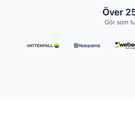
Över 25
Gör som tu
Håll dig uppdaterad
Bli expert på ert kemikaliearbete och få den