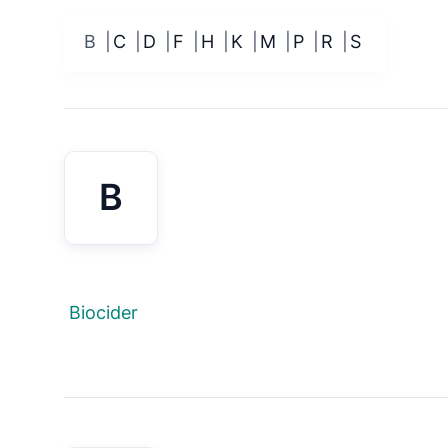
B
C
D
F
H
K
M
P
R
S
B
Biocider