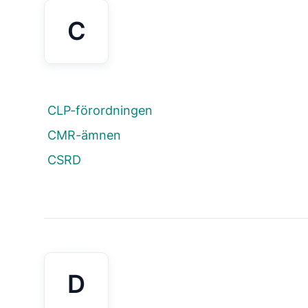
C
CLP-förordningen
CMR-ämnen
CSRD
D