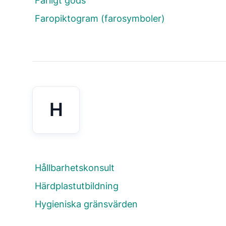
Farligt gods
Faropiktogram (farosymboler)
H
Hållbarhetskonsult
Härdplastutbildning
Hygieniska gränsvärden