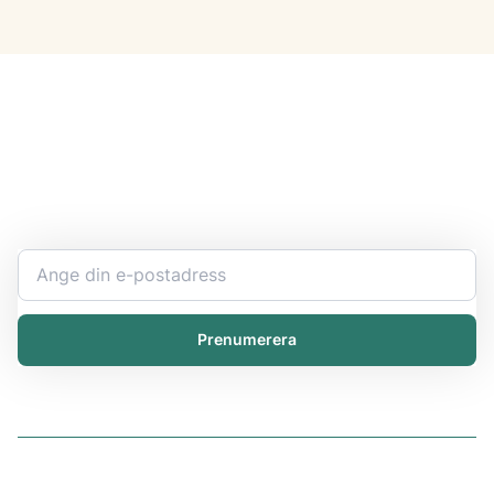
Håll dig uppdaterad
Bli expert på ert kemikaliearbete och få den senaste
informationen direkt i inkorgen.
Prenumerera