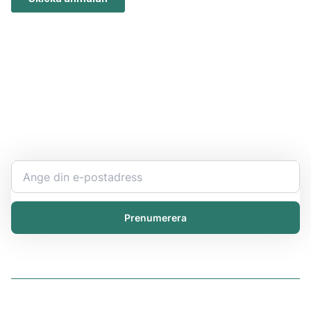
Håll dig uppdaterad
Bli expert på ert kemikaliearbete och få den senaste
informationen direkt i inkorgen.
Prenumerera