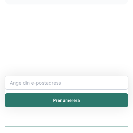
Håll dig uppdaterad
Bli expert på ert kemikaliearbete och få den senaste
informationen direkt i inkorgen.
Prenumerera