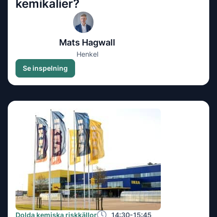
kemikalier?
Mats Hagwall
Henkel
Se inspelning
Dolda kemiska riskkällor
14:30-15:45