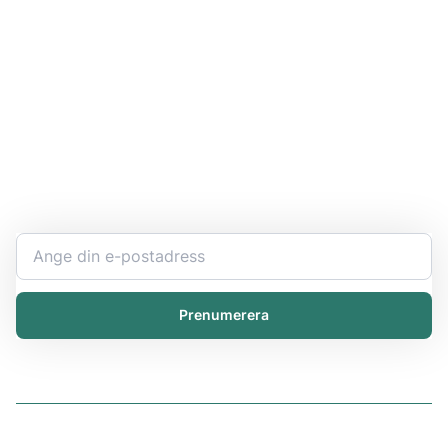
Håll dig uppdaterad
Bli expert på ert kemikaliearbete och få den senaste
informationen direkt i inkorgen.
Prenumerera