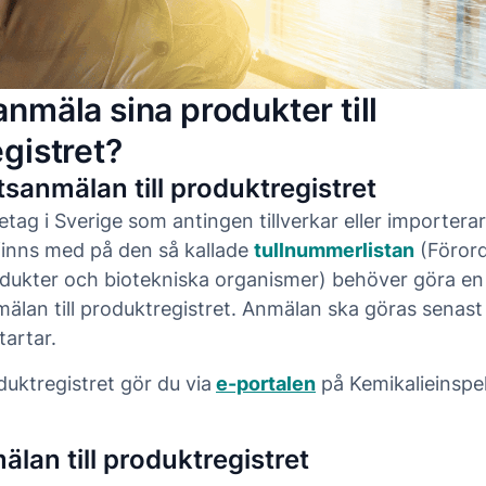
nmäla sina produkter till
gistret?
anmälan till produktregistret
etag i Sverige som antingen tillverkar eller importera
inns med på den så kallade
tullnummerlistan
(Föror
dukter och biotekniska organismer) behöver göra en
lan till produktregistret. Anmälan ska göras senast
artar.
duktregistret gör du via
e-portalen
på Kemikalieinspe
lan till produktregistret