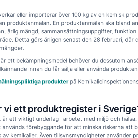
verkar eller importerar över 100 kg av en kemisk pro
en produktanmälan. En produktanmälan ska bland ann
n, årlig mängd, sammansättningsuppgifter, funktion
de. Detta görs årligen senast den 28 februari, där 
 mängder.
 är ett bekämpningsmedel behöver du dessutom an
kännande innan du får sälja eller använda produkten
älningspliktiga produkter
på Kemikalieinspektionen
 vi ett produktregister i Sverige
 är ett viktigt underlag i arbetet med miljö och hälsa.
t används förebyggande för att minska riskerna att
s av kemikalier. Även tillsynsmyndigheter använder pr