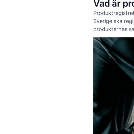
Vad är pr
Produktregistre
Sverige ska reg
produkternas s