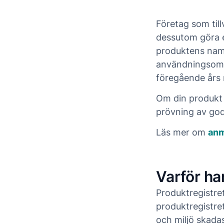
Företag som till
dessutom göra 
produktens nam
användningsområ
föregående års
Om din produkt
prövning av god
Läs mer om
anm
Varför har
Produktregistret
produktregistre
och miljö skada