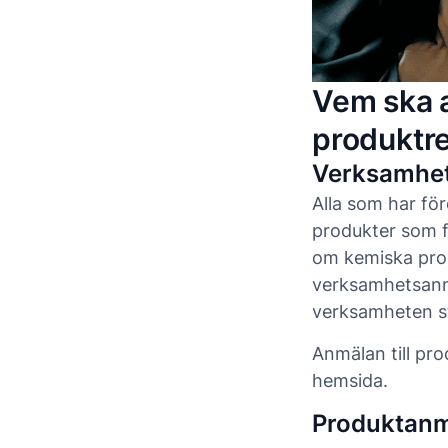
Vem ska a
produktre
Verksamhets
Alla som har för
produkter som f
om kemiska pro
verksamhetsanmä
verksamheten st
Anmälan till pro
hemsida.
Produktanmä