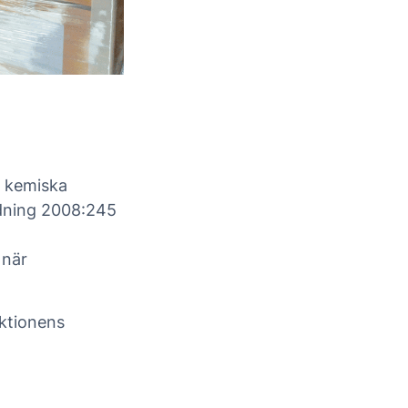
r kemiska
dning 2008:245
 när
ktionens