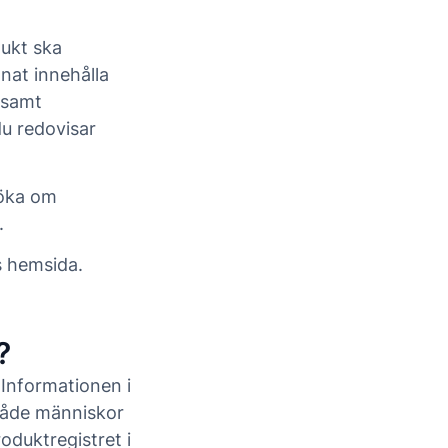
dukt ska
at innehålla
 samt
du redovisar
söka om
.
s hemsida.
?
 Informationen i
 både människor
oduktregistret i