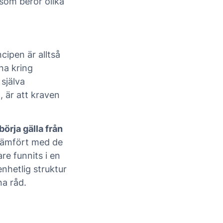
 som berör olika
cipen är alltså
na kring
själva
, är att kraven
börja gälla från
t jämfört med de
e funnits i en
enhetlig struktur
na råd.