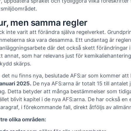
r, uppdatera språket och tydliggöra vilka föreskrifter
tsmiljöområdet.
ur, men samma regler
k inte varit att förändra själva regelverket. Grundprin
ämmelserna ska vara desamma. Ett undantag är regler
nläggningsarbete där det också skett förändringar i 
tt annat, som har relevans just för kemikaliehantering
kydd skärps.
tt det nu finns nya, beslutade AFS:ar som kommer att
anuari 2025.
De nya AFS:arna är totalt 15 till antale
ag. Detta betyder att många bestämmelser som tidigar
llet blivit kapitel i de nya AFS:arna. De har också en 
aragraf, i förekommande fall, direkt åtföljs av allmän
 tre olika områden: