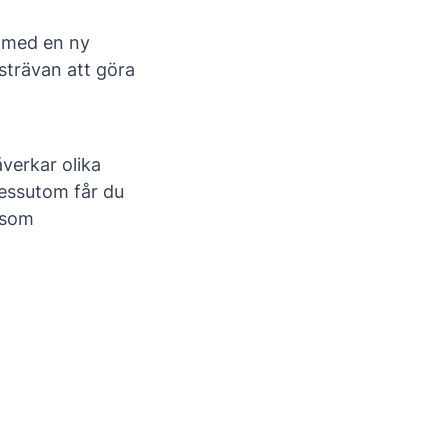
g med en ny
 strävan att göra
verkar olika
Dessutom får du
u som