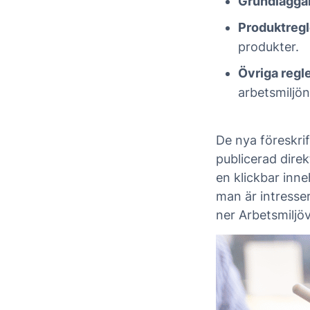
Grundlägga
Produktregl
produkter.
Övriga regl
arbetsmiljön
De nya föreskrif
publicerad dire
en klickbar inne
man är intresse
ner Arbetsmiljöv