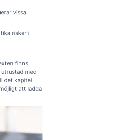
uerar vissa
ika risker i
exten finns
h utrustad med
l det kapitel
öjligt att ladda