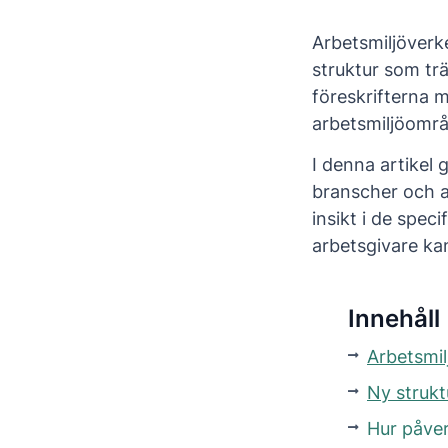
Arbetsmiljöverk
struktur som trä
föreskrifterna m
arbetsmiljöområ
I denna artikel 
branscher och a
insikt i de spec
arbetsgivare ka
Innehåll
Arbetsmil
Ny struk
Hur påver