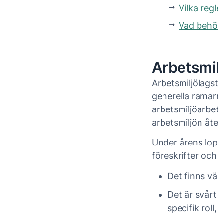
Vilka regl
Vad behöv
Arbetsmil
Arbetsmiljölagst
generella ramar
arbetsmiljöarbet
arbetsmiljön åt
Under årens lopp
föreskrifter och
Det finns vä
Det är svår
specifik roll