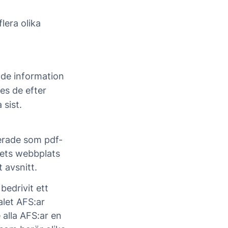
lera olika
ande information
es de efter
 sist.
cerade som pdf-
rkets webbplats
t avsnitt.
bedrivit ett
alet AFS:ar
 alla AFS:ar en