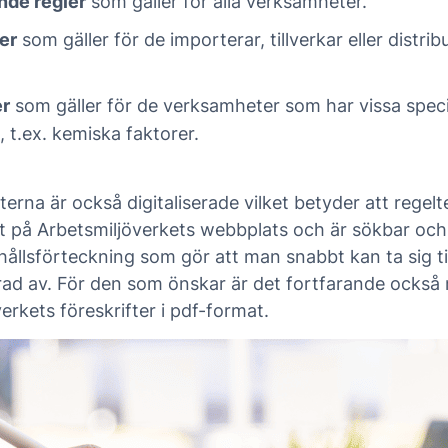
nde regler
som gäller för alla verksamheter.
er
som gäller för de importerar, tillverkar eller distrib
er
som gäller för de verksamheter som har vissa specif
, t.ex. kemiska faktorer.
terna är också digitaliserade vilket betyder att regelt
kt på Arbetsmiljöverkets webbplats och är sökbar oc
hållsförteckning som gör att man snabbt kan ta sig til
rad av. För den som önskar är det fortfarande också m
erkets föreskrifter i pdf-format.