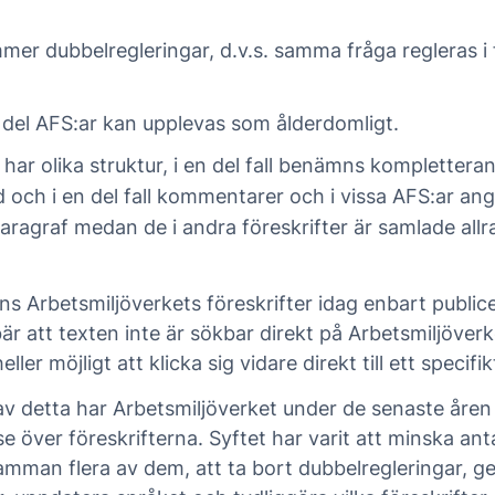
er dubbelregleringar, d.v.s. samma fråga regleras i f
 del AFS:ar kan upplevas som ålderdomligt.
 har olika struktur, i en del fall benämns kompletter
 och i en del fall kommentarer och i vissa AFS:ar ang
aragraf medan de i andra föreskrifter är samlade allra
nns Arbetsmiljöverkets föreskrifter idag enbart publi
nebär att texten inte är sökbar direkt på Arbetsmiljöve
ller möjligt att klicka sig vidare direkt till ett specifik
v detta har Arbetsmiljöverket under de senaste åren 
e över föreskrifterna. Syftet har varit att minska ant
mman flera av dem, att ta bort dubbelregleringar, ge