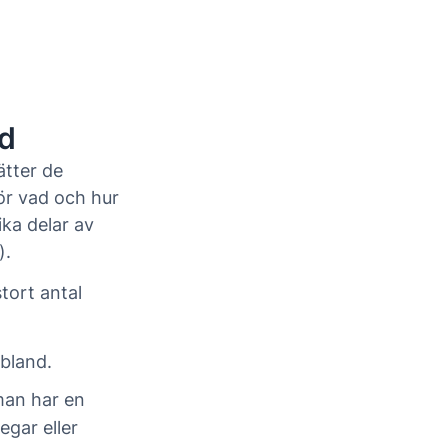
nd
tter de
ör vad och hur
ika delar av
).
tort antal
 bland.
man har en
egar eller