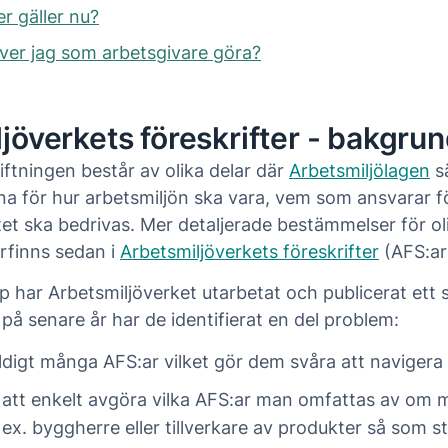
er gäller nu?
er jag som arbetsgivare göra?
jöverkets föreskrifter - bakgru
iftningen består av olika delar där
Arbetsmiljölagen
sä
na för hur arbetsmiljön ska vara, vem som ansvarar f
et ska bedrivas. Mer detaljerade bestämmelser för ol
erfinns sedan i
Arbetsmiljöverkets föreskrifter
(AFS:ar
 har Arbetsmiljöverket utarbetat och publicerat ett s
 på senare år har de identifierat en del problem:
ldigt många AFS:ar vilket gör dem svåra att navigera
t att enkelt avgöra vilka AFS:ar man omfattas av om 
, ex. byggherre eller tillverkare av produkter så som st