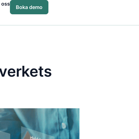
 oss
Boka demo
överkets