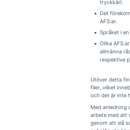
tryckkärl.
Det förekomm
AFS:ar.
Språket i en
Olika AFS:ar
allmänna råd
respektive p
Utöver detta fi
filer, vilket in
och det är inte he
Med anledning a
arbete med att s
genom att slå sa