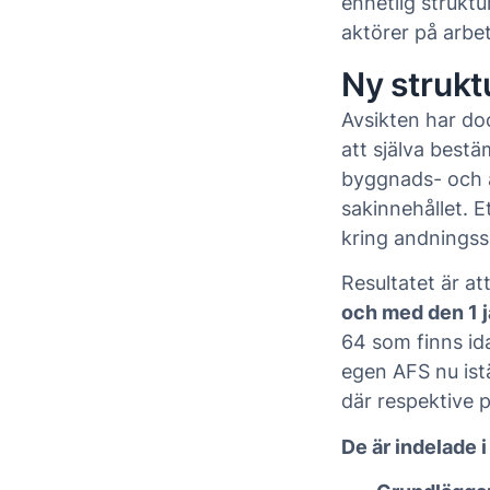
enhetlig struktu
aktörer på arbe
Ny strukt
Avsikten har doc
att själva best
byggnads- och a
sakinnehållet. E
kring andningss
Resultatet är a
och med den 1 j
64 som finns id
egen AFS nu istä
där respektive p
De är indelade i