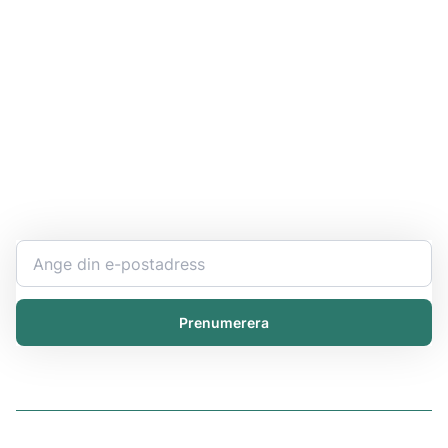
Håll dig uppdaterad
Bli expert på ert kemikaliearbete och få den senaste
informationen direkt i inkorgen.
Prenumerera