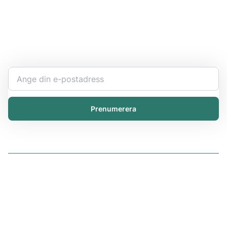
Håll dig uppdaterad
Bli expert på ert kemikaliearbete och få den senaste
informationen direkt i inkorgen.
Prenumerera
Lösningar
iChemistry
iPublisher