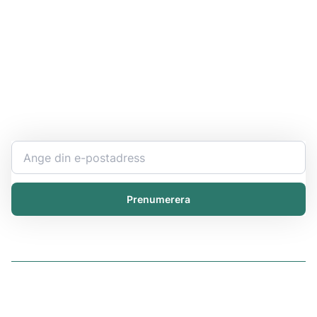
Håll dig uppdaterad
Bli expert på ert kemikaliearbete och få den senaste
informationen direkt i inkorgen.
Prenumerera
Lösningar