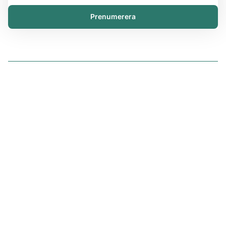
Prenumerera
Lösningar
iChemistry
iPublisher
iDistributor
Tjänster
Strategitjänster
Säkerhetsdatabladtjänster
Kemikalieadministrativa tjänster
Regulatoriska tjänster och lagstiftningsfrågor