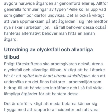
avgöra huruvida åtgärden är genomförd eller ej. Alltför
generella formuleringar av typen ”Pelle kollar upp vad
som gäller” bör därför undvikas. Det är också viktigt
att vara uppmärksam på att åtgärden i sig inte medför
nya risker i arbetsmiljön. I så fall behöver dessa också
hanteras alternativt behöver man hitta en annan
åtgärd.
Utredning av olycksfall och allvarliga
tillbud
Enligt föreskrifterna ska arbetsgivaren också utreda
olycksfall och allvarliga tillbud. Viktigt att ha i åtanke
här är att
syftet inte är att utreda skuldfrågan
utan att
undersöka om det finns faktorer i arbetsmiljön som
bidrog till att händelsen inträffade och i så fall vidta
lämpliga åtgärder för att hantera dessa.
Det är därför viktigt att medarbetarna känner sig
trygga med att rapportera incidenter och att vara