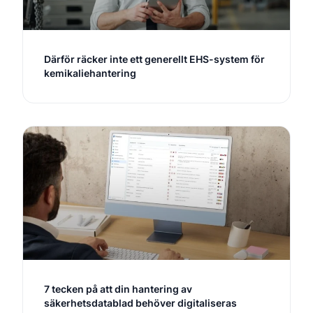
Därför räcker inte ett generellt EHS-system för
kemikaliehantering
7 tecken på att din hantering av
säkerhetsdatablad behöver digitaliseras