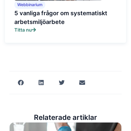
Webbinarium
5 vanliga frågor om systematiskt
arbetsmiljöarbete
Titta nu
Relaterade artiklar