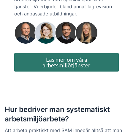
tjänster. Vi erbjuder bland annat lagrevision
och anpassade utbildningar.
Läs mer om våra
arbetsmiljötjänster
Hur bedriver man systematiskt
arbetsmiljöarbete?
Att arbeta praktiskt med SAM innebär alltså att man