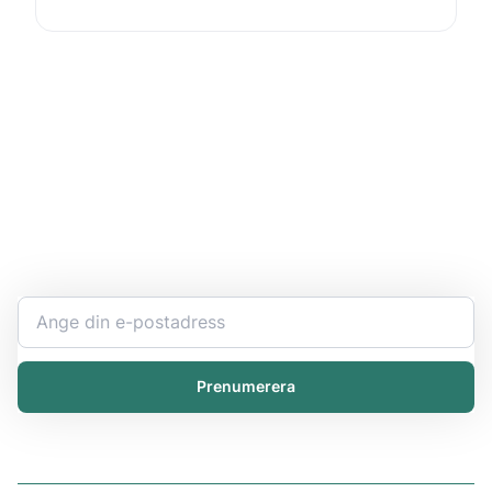
Håll dig uppdaterad
Bli expert på ert kemikaliearbete och få den senaste
informationen direkt i inkorgen.
Prenumerera