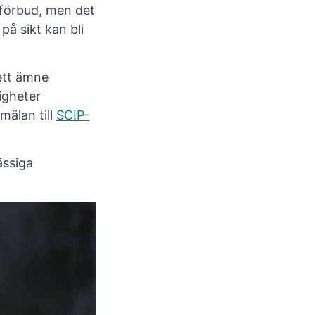
 förbud, men det
på sikt kan bli
 ett ämne
igheter
mälan till
SCIP-
ässiga