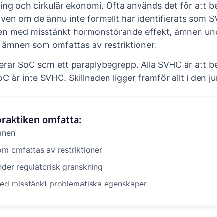
ning och cirkulär ekonomi. Ofta används det för att 
även om de ännu inte formellt har identifierats som 
n med misstänkt hormonstörande effekt, ämnen unde
r ämnen som omfattas av restriktioner.
gerar SoC som ett paraplybegrepp. Alla SVHC är att 
C är inte SVHC. Skillnaden ligger framför allt i den ju
praktiken omfatta:
mnen
m omfattas av restriktioner
der regulatorisk granskning
d misstänkt problematiska egenskaper