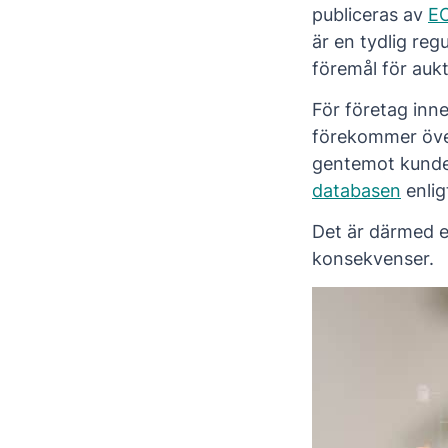
publiceras av
E
är en tydlig reg
föremål för aukt
För företag inne
förekommer över
gentemot kunder
databasen
enli
Det är därmed e
konsekvenser.