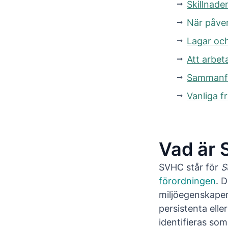
Skillnad
När påve
Lagar och
Att arbe
Sammanf
Vanliga 
Vad är
SVHC står för
S
förordningen
. 
miljöegenskaper
persistenta el
identifieras som