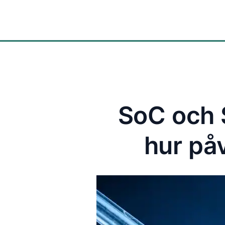
Lösningar
SoC och 
hur på