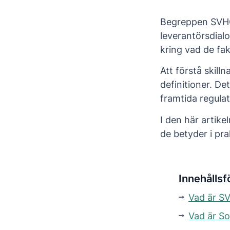
Begreppen SVHC 
leverantörsdial
kring vad de fak
Att förstå skil
definitioner. De
framtida regulat
I den här artik
de betyder i pra
Innehållsf
Vad är S
Vad är S