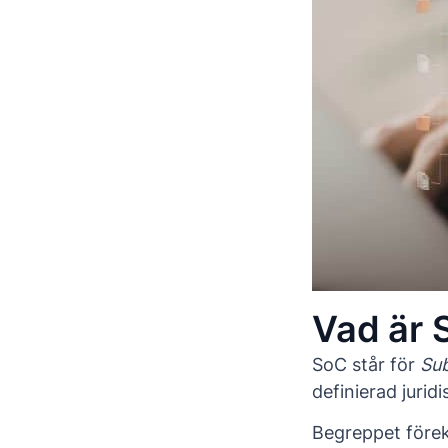
Vad är 
SoC står för
Su
definierad jurid
Begreppet före