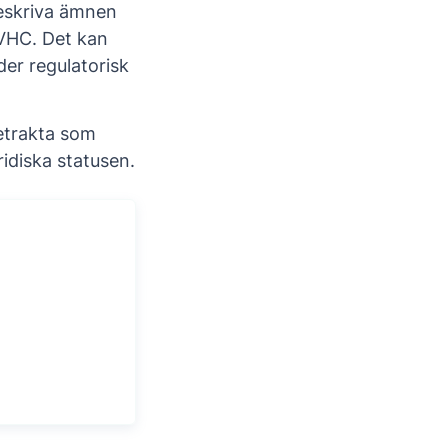
beskriva ämnen
SVHC. Det kan
r regulatorisk
betrakta som
ridiska statusen.