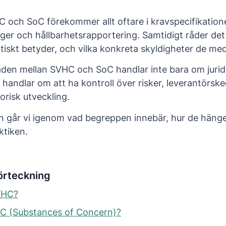
och SoC förekommer allt oftare i kravspecifikatione
oger och hållbarhetsrapportering. Samtidigt råder det
tiskt betyder, och vilka konkreta skyldigheter de med
lnaden mellan SVHC och SoC handlar inte bara om jurid
t handlar om att ha kontroll över risker, leverantörsk
orisk utveckling.
eln går vi igenom vad begreppen innebär, hur de häng
ktiken.
örteckning
VHC?
oC (Substances of Concern)?