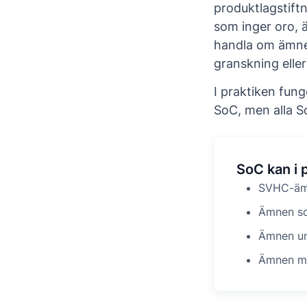
produktlagstift
som inger oro, 
handla om ämne
granskning elle
I praktiken fun
SoC, men alla So
SoC kan i 
SVHC-ä
Ämnen so
Ämnen un
Ämnen me