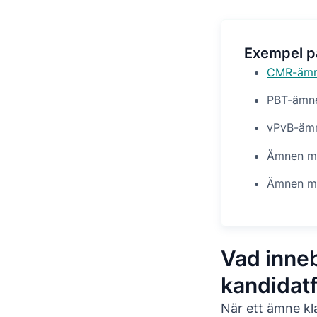
Exempel 
CMR-äm
PBT-ämne
vPvB-ämn
Ämnen m
Ämnen me
Vad inneb
kandidat
När ett ämne k