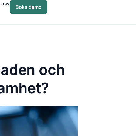
 oss
Boka demo
naden och
samhet?