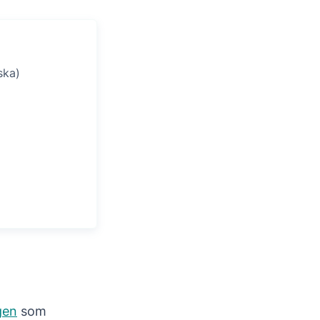
ska)
gen
som