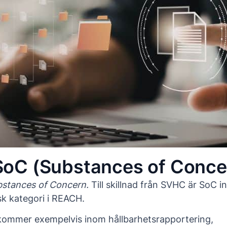
SoC (Substances of Conce
bstances of Concern.
Till skillnad från SVHC är SoC i
isk kategori i REACH.
kommer exempelvis inom hållbarhetsrapportering,