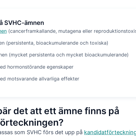
på SVHC-ämnen
nen
(cancerframkallande, mutagena eller reproduktionstoxi
n (persistenta, bioackumulerande och toxiska)
en (mycket persistenta och mycket bioackumulerande)
ed hormonstörande egenskaper
d motsvarande allvarliga effekter
är det att ett ämne finns på
förteckningen?
lassas som SVHC förs det upp på
kandidatförtecknin