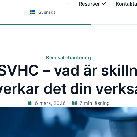
Tjänster
Utbildningar
Resurser
Kontakta
Svenska
Kemikaliehantering
SVHC – vad är skill
verkar det din verk
6 mars, 2026
7 min läsning