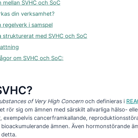
en mellan SVHC och SoC
rkas din verksamhet?
 regelverk i samspel
ta strukturerat med SVHC och SoC
attning
frågor om SVHC och SoC:
 SVHC?
ubstances of Very High Concern
och definieras i
REA
Det rör sig om ämnen med särskilt allvarliga hälso- elle
, exempelvis cancerframkallande, reproduktionsstör
ler bioackumulerande ämnen. Även hormonstörande ä
 detta.