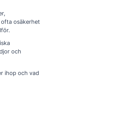
r,
 ofta osäkerhet
för.
iska
edjor och
er ihop och vad