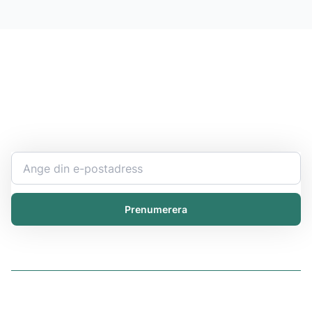
Håll dig uppdaterad
Bli expert på ert kemikaliearbete och få den senaste
informationen direkt i inkorgen.
Prenumerera