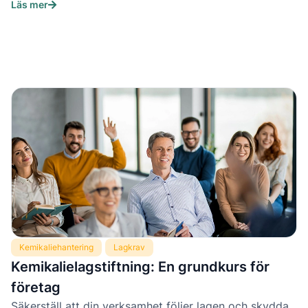
Läs mer
Kemikaliehantering
Lagkrav
Kemikalielagstiftning: En grundkurs för
företag
Säkerställ att din verksamhet följer lagen och skydda